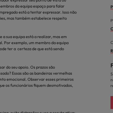
tador expressar seu ponto de vista ou
ra o sucesso
membros da equipa espaço para falar
P
México
pregado está a tentar expressar. Isso não
ções, mas também estabelece respeito
P
Nova Zelândia
C
Oriente Médio
 a sua equipa está a realizar, mas em
C
cial. Por exemplo, um membro da equipa
Portugal
minutos da sua entrevista
de ter a certeza de que está sendo
R
 os talentos mais requisitados
Reino Unido
Singapura
ar do seu apoio. Os prazos são
sado? Essas são as bandeiras vermelhas
S
Suíça
nto emocional. Observar esses primeiros
n
 que os funcionários fiquem desmotivados,
r
Tailândia
Taiwan
ital no local de trabalho
Vietnã
pa, evite distrações e use a escuta ativa: