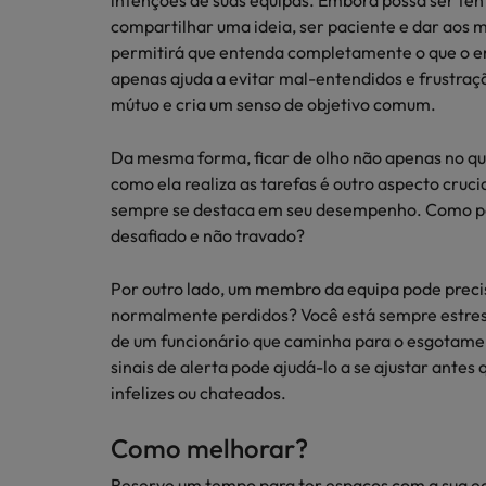
Redescubra a sua carreira
intenções de suas equipas. Embora possa ser ten
Benchmarking salarial: vital pa
compartilhar uma ideia, ser paciente e dar aos 
Chile
permitirá que entenda completamente o que o em
apenas ajuda a evitar mal-entendidos e frustra
Coréia do Sul
mútuo e cria um senso de objetivo comum.
Espanha
Da mesma forma, ficar de olho não apenas no que
Conselhos de Carreira
como ela realiza as tarefas é outro aspecto cru
Estados Unidos
Conselhos de Contratação
Como potenciar os primeiros 5 
sempre se destaca em seu desempenho. Como po
11 propostas para reter e atrair
Filipinas
desafiado e não travado?
Trabalhe connosco
França
Por outro lado, um membro da equipa pode precis
As pessoas são o coração do nosso
normalmente perdidos? Você está sempre estres
Holanda
negócio. Ouça histórias da nossa
de um funcionário que caminha para o esgotame
equipa para saber mais acerca de uma
sinais de alerta pode ajudá-lo a se ajustar antes
Hong Kong
carreira na Robert Walters Portugal.
infelizes ou chateados.
Conselhos de Contratação
Índia
O impacto da transformação dig
Saiba mais
Como melhorar?
Indonésia
Reserve um tempo para ter espaços com a sua equi