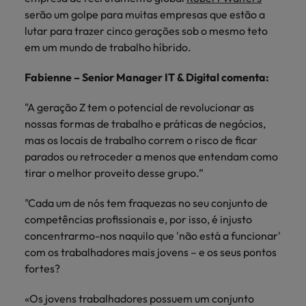
Índia
Taiwan
carreira na Robert Walters Portugal.
serão um golpe para muitas empresas que estão a
lutar para trazer cinco gerações sob o mesmo teto
Indonésia
Vietnã
Saiba mais
em um mundo de trabalho híbrido.
Fabienne – Senior Manager IT & Digital comenta:
"A geração Z tem o potencial de revolucionar as
nossas formas de trabalho e práticas de negócios,
mas os locais de trabalho correm o risco de ficar
parados ou retroceder a menos que entendam como
tirar o melhor proveito desse grupo.”
"Cada um de nós tem fraquezas no seu conjunto de
competências profissionais e, por isso, é injusto
concentrarmo-nos naquilo que 'não está a funcionar'
com os trabalhadores mais jovens – e os seus pontos
fortes?
«Os jovens trabalhadores possuem um conjunto