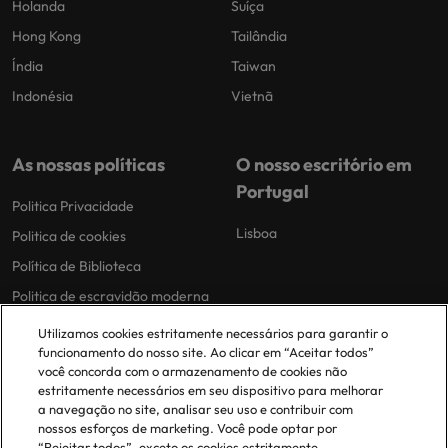
Holanda
Suíça
Hong Kong
Tailândia
Índia
Taiwan
Indonésia
Vietnã
As nossas políticas
O nosso escritório em
Portugal
Politica Privacidade
Lisboa
Politica de cookies
Política de Biblioteca
Politica de escravidão moderna
Utilizamos cookies estritamente necessários para garantir o
funcionamento do nosso site. Ao clicar em “Aceitar todos”
você concorda com o armazenamento de cookies não
estritamente necessários em seu dispositivo para melhorar
a navegação no site, analisar seu uso e contribuir com
nossos esforços de marketing. Você pode optar por
© 2025 Robert Walters Plc. All Rights Reserved.
“Rejeitar todos”, exceto os cookies estritamente