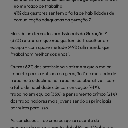
mais
ofertas
Robert
Conselhos de Contratação
ponta a
tendências de
esquina
no mercado de trabalho
Como potenciar os primeiros 5
Bélgica
Malásia
ESG e responsabilidade corporativa
de
Walters.
Mainland China
estabelecerem-
recrutamento.
Benchmarking salarial: vital para o
41% dos gestores sentem a falta de habilidades de
minutos da sua entrevista
emprego
se em Portugal.
sucesso
comunicação adequadas da geração Z
Canadá
Mainland China
México
Casos de sucesso
Casos de
Chile
México
Nova Zelândia
Mais de um terço dos profissionais da Geração Z
sucesso
Conselhos de Contratação
(37%) relataram que não gostam de trabalhar em
11 propostas para reter e atrair os
Conheça a nossa
Oriente Médio
Coréia do Sul
Nova Zelândia
equipa – com quase metade (49%) afirmando que
talentos mais requisitados
trajetória no
"trabalham melhor sozinhos".
desenvolvimento
Portugal
Espanha
Oriente Médio
de soluções de
Conselhos de Contratação
Outros 62% dos profissionais afirmam que o maior
Reino Unido
gestão de
Estados Unidos
Portugal
O impacto da transformação digital
impacto para a entrada da geração Z no mercado de
talentos
Singapura
no local de trabalho
adaptadas a
trabalho é o declínio no trabalho colaborativo – com
Filipinas
Reino Unido
cada
a falta de habilidades de comunicação (41%),
Suíça
organização.
França
trabalho em equipa (33%) e pensamento crítico (21%)
Singapura
Tailândia
dos trabalhadores mais jovens sendo as principais
Trabalhe connosco
Holanda
Suíça
barreiras para isso.
Taiwan
As pessoas são o coração do nosso
Hong Kong
Tailândia
As conclusões – de uma pesquisa recente da
negócio. Ouça histórias da nossa
Vietnã
equipa para saber mais acerca de uma
empresa de recrutamento global
Robert Walters
–