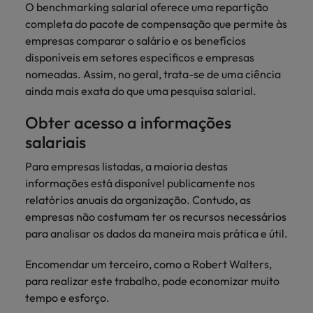
Índia
O benchmarking salarial oferece uma repartição
Taiwan
carreira na Robert Walters Portugal.
completa do pacote de compensação que permite às
Indonésia
Vietnã
empresas comparar o salário e os benefícios
Saiba mais
disponíveis em setores específicos e empresas
nomeadas. Assim, no geral, trata-se de uma ciência
ainda mais exata do que uma pesquisa salarial.
Obter acesso a informações
salariais
Para empresas listadas, a maioria destas
informações está disponível publicamente nos
relatórios anuais da organização. Contudo, as
empresas não costumam ter os recursos necessários
para analisar os dados da maneira mais prática e útil.
Encomendar um terceiro, como a Robert Walters,
para realizar este trabalho, pode economizar muito
tempo e esforço.