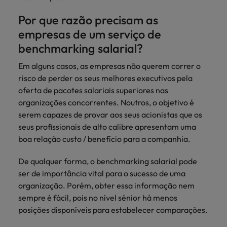
mais
ofertas
Robert
Conselhos de Contratação
ponta a
tendências de
esquina
Como potenciar os primeiros 5
Bélgica
Malásia
ESG e responsabilidade corporativa
de
Por que razão precisam as
Walters.
Mainland China
estabelecerem-
recrutamento.
Benchmarking salarial: vital para o
minutos da sua entrevista
emprego
se em Portugal.
empresas de um serviço de
sucesso
Canadá
Mainland China
México
Casos de sucesso
benchmarking salarial?
Casos de
Chile
México
Nova Zelândia
sucesso
Conselhos de Contratação
Em alguns casos, as empresas não querem correr o
11 propostas para reter e atrair os
Conheça a nossa
risco de perder os seus melhores executivos pela
Oriente Médio
Coréia do Sul
Nova Zelândia
talentos mais requisitados
trajetória no
oferta de pacotes salariais superiores nas
desenvolvimento
Portugal
Espanha
Oriente Médio
organizações concorrentes. Noutros, o objetivo é
de soluções de
serem capazes de provar aos seus acionistas que os
Conselhos de Contratação
Reino Unido
gestão de
Estados Unidos
Portugal
seus profissionais de alto calibre apresentam uma
O impacto da transformação digital
talentos
Singapura
boa relação custo / benefício para a companhia.
no local de trabalho
adaptadas a
Filipinas
Reino Unido
cada
Suíça
De qualquer forma, o benchmarking salarial pode
organização.
França
Singapura
ser de importância vital para o sucesso de uma
Tailândia
Trabalhe connosco
organização. Porém, obter essa informação nem
Holanda
Suíça
Taiwan
sempre é fácil, pois no nível sénior há menos
As pessoas são o coração do nosso
posições disponíveis para estabelecer comparações.
Hong Kong
Tailândia
negócio. Ouça histórias da nossa
Vietnã
equipa para saber mais acerca de uma