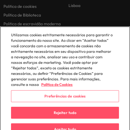
Lisboa
Politica de cookies
Política de Biblioteca
Politica de escravidão moderna
Utilizamos cookies estritamente necessários para garantir o
funcionamento do nosso site. Ao clicar em “Aceitar todos”
você concorda com o armazenamento de cookies não
estritamente necessários em seu dispositivo para melhorar
a navegação no site, analisar seu uso e contribuir com
nossos esforços de marketing. Você pode optar por
© 2025 Robert Walters Plc. All Rights Reserved.
“Rejeitar todos”, exceto os cookies estritamente
necessários, ou definir “Preferências de Cookies” para
gerenciar suas preferências. Para mais informações,
consulte a nossa
Política de Cookies
Preferências de cookies
Rejeitar tudo
Aceitar tudo