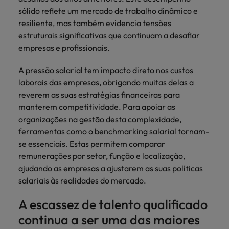
mais
ofertas
Robert
Conselhos de Contratação
ponta a
tendências de
esquina
sólido reflete um mercado de trabalho dinâmico e
Como potenciar os primeiros 5
Bélgica
Malásia
ESG e responsabilidade corporativa
de
Walters.
Mainland China
estabelecerem-
recrutamento.
Benchmarking salarial: vital para o
resiliente, mas também evidencia tensões
minutos da sua entrevista
emprego
se em Portugal.
sucesso
estruturais significativas que continuam a desafiar
Canadá
Mainland China
México
Casos de sucesso
empresas e profissionais.
Casos de
Chile
México
Nova Zelândia
sucesso
Conselhos de Contratação
A pressão salarial tem impacto direto nos custos
11 propostas para reter e atrair os
Conheça a nossa
Oriente Médio
Coréia do Sul
Nova Zelândia
laborais das empresas, obrigando muitas delas a
talentos mais requisitados
trajetória no
reverem as suas estratégias financeiras para
desenvolvimento
Portugal
Espanha
Oriente Médio
manterem competitividade. Para apoiar as
de soluções de
Conselhos de Contratação
organizações na gestão desta complexidade,
Reino Unido
gestão de
Estados Unidos
Portugal
O impacto da transformação digital
ferramentas como o
talentos
benchmarking salarial
tornam-
Singapura
no local de trabalho
adaptadas a
se essenciais. Estas permitem comparar
Filipinas
Reino Unido
cada
remunerações por setor, função e localização,
Suíça
organização.
França
ajudando as empresas a ajustarem as suas políticas
Singapura
Tailândia
salariais às realidades do mercado.
Trabalhe connosco
Holanda
Suíça
Taiwan
A escassez de talento qualificado
As pessoas são o coração do nosso
Hong Kong
Tailândia
negócio. Ouça histórias da nossa
continua a ser uma das maiores
Vietnã
equipa para saber mais acerca de uma