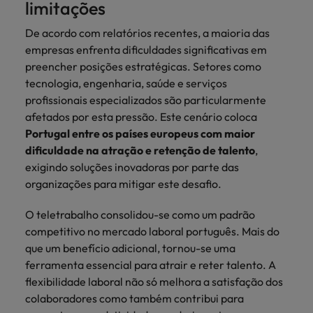
limitações
Índia
Taiwan
carreira na Robert Walters Portugal.
De acordo com relatórios recentes, a maioria das
Indonésia
Vietnã
Saiba mais
empresas enfrenta dificuldades significativas em
preencher posições estratégicas. Setores como
tecnologia, engenharia, saúde e serviços
profissionais especializados são particularmente
afetados por esta pressão. Este cenário coloca
Portugal entre os países europeus com maior
dificuldade na atração e retenção de talento
,
exigindo soluções inovadoras por parte das
organizações para mitigar este desafio.
O teletrabalho consolidou-se como um padrão
competitivo no mercado laboral português. Mais do
que um benefício adicional, tornou-se uma
ferramenta essencial para atrair e reter talento. A
flexibilidade laboral não só melhora a satisfação dos
colaboradores como também contribui para