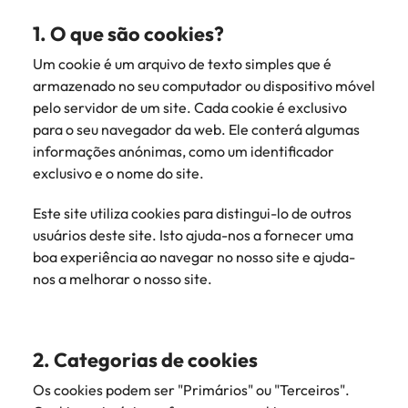
mais
ofertas
Robert
Conselhos de Contratação
ponta a
tendências de
esquina
Como potenciar os primeiros 5
Bélgica
Malásia
ESG e responsabilidade corporativa
de
1. O que são cookies?
Walters.
Mainland China
estabelecerem-
recrutamento.
Benchmarking salarial: vital para o
minutos da sua entrevista
emprego
se em Portugal.
sucesso
Um cookie é um arquivo de texto simples que é
Canadá
Mainland China
México
Casos de sucesso
Casos de
armazenado no seu computador ou dispositivo móvel
Chile
México
Nova Zelândia
sucesso
pelo servidor de um site. Cada cookie é exclusivo
Conselhos de Contratação
para o seu navegador da web. Ele conterá algumas
11 propostas para reter e atrair os
Conheça a nossa
Oriente Médio
Coréia do Sul
Nova Zelândia
informações anónimas, como um identificador
talentos mais requisitados
trajetória no
exclusivo e o nome do site.
desenvolvimento
Portugal
Espanha
Oriente Médio
de soluções de
Conselhos de Contratação
Reino Unido
Este site utiliza cookies para distingui-lo de outros
gestão de
Estados Unidos
Portugal
O impacto da transformação digital
talentos
usuários deste site. Isto ajuda-nos a fornecer uma
Singapura
no local de trabalho
adaptadas a
boa experiência ao navegar no nosso site e ajuda-
Filipinas
Reino Unido
cada
nos a melhorar o nosso site.
Suíça
organização.
França
Singapura
Tailândia
Trabalhe connosco
Holanda
Suíça
Taiwan
2. Categorias de cookies
As pessoas são o coração do nosso
Hong Kong
Tailândia
negócio. Ouça histórias da nossa
Os cookies podem ser "Primários" ou "Terceiros".
Vietnã
equipa para saber mais acerca de uma