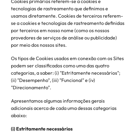
Cookies primários referem-se a cookies e
Índia
Taiwan
carreira na Robert Walters Portugal.
tecnologias de rastreamento que definimos e
usamos diretamente. Cookies de terceiros referem-
Indonésia
Vietnã
Saiba mais
se a cookies e tecnologias de rastreamento definidas
por terceiros em nosso nome (como os nossos
provedores de serviços de análise ou publicidade)
por meio dos nossos sites.
Os tipos de Cookies usados em conexão com os Sites
podem ser classificados como uma das quatro
categorias, a saber: (i) "Estritamente necessários";
(ii) "Desempenho", (iii) "Funcional" e (iv)
"Direcionamento".
Apresentamos algumas informações gerais
adicionais acerca de cada uma dessas categorias
abaixo:
(i) Estritamente necessários