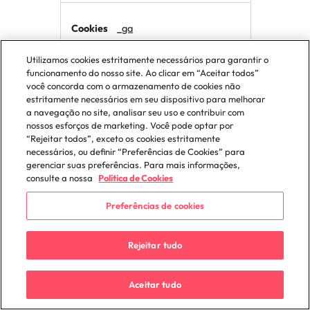
_ga
Utilizamos cookies estritamente necessários para garantir o
robertwalters.pt
funcionamento do nosso site. Ao clicar em “Aceitar todos”
você concorda com o armazenamento de cookies não
estritamente necessários em seu dispositivo para melhorar
729 Dias
a navegação no site, analisar seu uso e contribuir com
nossos esforços de marketing. Você pode optar por
Próprio
“Rejeitar todos”, exceto os cookies estritamente
necessários, ou definir “Preferências de Cookies” para
gerenciar suas preferências. Para mais informações,
Esse nome de cookie está associado
consulte a nossa
Política de Cookies
ao Google Universal Analytics - que é
uma atualização significativa para o
Preferências de cookies
serviço de análise mais usado do
Google. Este cookie é usado para
distinguir usuários únicos, atribuindo
Rejeitar tudo
um número gerado aleatoriamente
como um identificador de cliente. Ele
está incluído em cada solicitação de
página em um site e usado para
Aceitar tudo
calcular dados de visitantes, sessões e
campanhas para os relatórios de