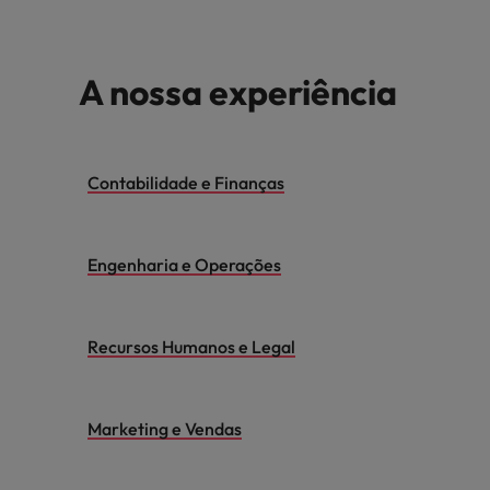
Índia
Taiwan
carreira na Robert Walters Portugal.
Indonésia
Vietnã
Saiba mais
A nossa experiência
Contabilidade e Finanças
Engenharia e Operações
Recursos Humanos e Legal
Marketing e Vendas