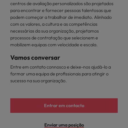
mais
ofertas
centros de avaliação personalizados são projetados
Robert
Conselhos de Contratação
ponta a
tendências de
esquina
Como potenciar os primeiros 5
Bélgica
Malásia
ESG e responsabilidade corporativa
de
Walters.
para encontrar e fornecer pessoas talentosas que
Mainland China
estabelecerem-
recrutamento.
Benchmarking salarial: vital para o
minutos da sua entrevista
emprego
podem começar a trabalhar de imediato. Alinhado
se em Portugal.
sucesso
Canadá
Mainland China
México
com os valores, a cultura e as competências
Casos de sucesso
Casos de
necessárias da sua organização, projetamos
Chile
México
Nova Zelândia
sucesso
Conselhos de Contratação
processos de contratação que selecionem e
11 propostas para reter e atrair os
Conheça a nossa
Oriente Médio
mobilizem equipas com velocidade e escala.
Coréia do Sul
Nova Zelândia
talentos mais requisitados
trajetória no
desenvolvimento
Portugal
Vamos conversar
Espanha
Oriente Médio
de soluções de
Conselhos de Contratação
Reino Unido
Entre em contato connosco e deixe-nos ajudá-lo a
gestão de
Estados Unidos
Portugal
O impacto da transformação digital
talentos
formar uma equipa de profissionais para atingir o
Singapura
no local de trabalho
adaptadas a
sucesso na sua organização.
Filipinas
Reino Unido
cada
Suíça
organização.
França
Singapura
Tailândia
Trabalhe connosco
Entrar em contacto
Holanda
Suíça
Taiwan
As pessoas são o coração do nosso
Hong Kong
Tailândia
negócio. Ouça histórias da nossa
Vietnã
Enviar uma posição
equipa para saber mais acerca de uma