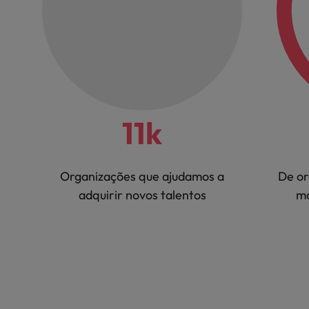
11k
Organizações que ajudamos a
De or
adquirir novos talentos
ma