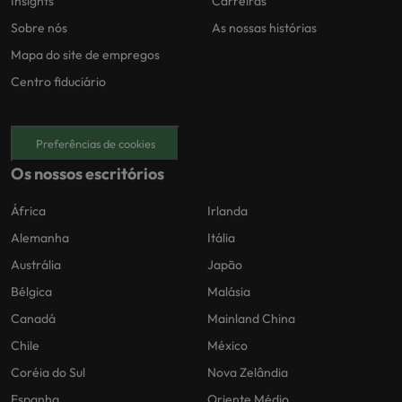
Insights
Carreiras
Sobre nós
As nossas histórias
Mapa do site de empregos
Centro fiduciário
Preferências de cookies
Os nossos escritórios
África
Irlanda
Alemanha
Itália
Austrália
Japão
Bélgica
Malásia
Canadá
Mainland China
Chile
México
Coréia do Sul
Nova Zelândia
Espanha
Oriente Médio