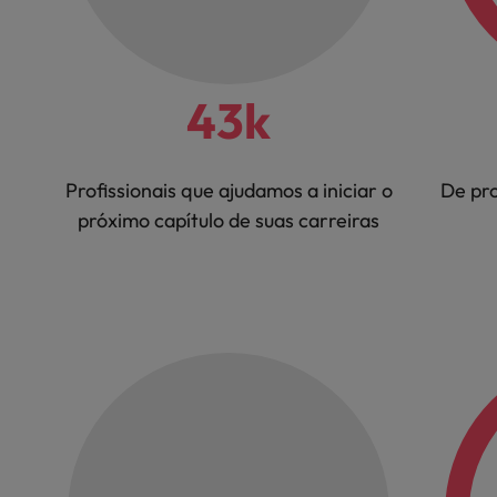
43k
Profissionais que ajudamos a iniciar o
De pro
próximo capítulo de suas carreiras