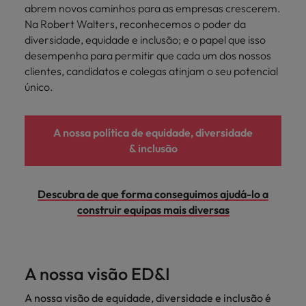
Índia
Taiwan
abrem novos caminhos para as empresas crescerem.
carreira na Robert Walters Portugal.
Na Robert Walters, reconhecemos o poder da
Indonésia
Vietnã
diversidade, equidade e inclusão; e o papel que isso
Saiba mais
desempenha para permitir que cada um dos nossos
clientes, candidatos e colegas atinjam o seu potencial
único.
A nossa política de equidade, diversidade
& inclusão
Descubra de que forma conseguimos ajudá-lo a
construir equipas mais diversas
A nossa visão ED&I
A nossa visão de equidade, diversidade e inclusão é