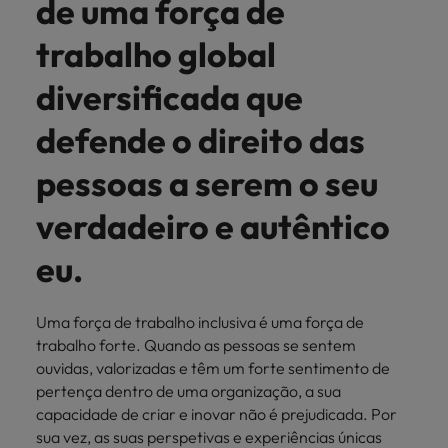
de uma força de
mais
ofertas
Robert
Conselhos de Contratação
ponta a
tendências de
esquina
Como potenciar os primeiros 5
Bélgica
Malásia
ESG e responsabilidade corporativa
de
Walters.
Mainland China
estabelecerem-
recrutamento.
Benchmarking salarial: vital para o
trabalho global
minutos da sua entrevista
emprego
se em Portugal.
sucesso
Canadá
Mainland China
México
diversificada que
Casos de sucesso
Casos de
Chile
México
Nova Zelândia
sucesso
Conselhos de Contratação
defende o direito das
11 propostas para reter e atrair os
Conheça a nossa
Oriente Médio
Coréia do Sul
Nova Zelândia
talentos mais requisitados
pessoas a serem o seu
trajetória no
desenvolvimento
Portugal
Espanha
Oriente Médio
verdadeiro e autêntico
de soluções de
Conselhos de Contratação
Reino Unido
gestão de
Estados Unidos
Portugal
O impacto da transformação digital
talentos
eu.
Singapura
no local de trabalho
adaptadas a
Filipinas
Reino Unido
cada
Suíça
organização.
Uma força de trabalho inclusiva é uma força de
França
Singapura
trabalho forte. Quando as pessoas se sentem
Tailândia
Trabalhe connosco
ouvidas, valorizadas e têm um forte sentimento de
Holanda
Suíça
Taiwan
pertença dentro de uma organização, a sua
As pessoas são o coração do nosso
capacidade de criar e inovar não é prejudicada. Por
Hong Kong
Tailândia
negócio. Ouça histórias da nossa
Vietnã
sua vez, as suas perspetivas e experiências únicas
equipa para saber mais acerca de uma