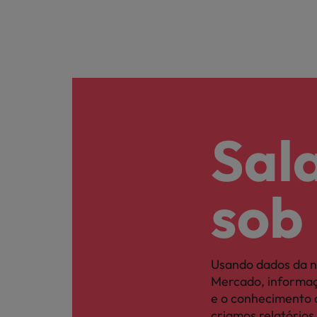
Sal
sob
Usando dados da no
Mercado, informaç
e o conhecimento d
criamos relatórios