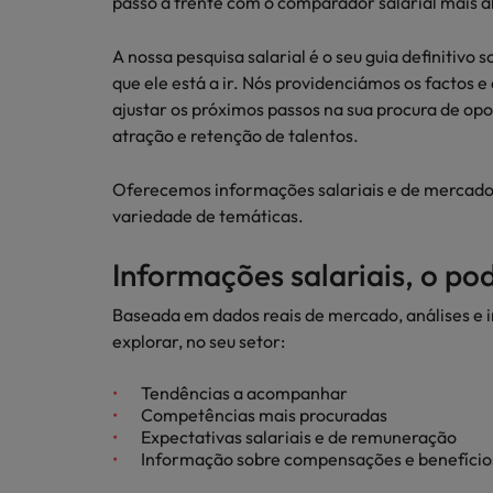
Redescubra a sua carreira
passo à frente com o comparador salarial mais 
Benchmarking salarial: vital pa
Chile
A nossa pesquisa salarial é o seu guia definitivo 
que ele está a ir. Nós providenciámos os factos 
Coréia do Sul
ajustar os próximos passos na sua procura de op
atração e retenção de talentos.​
Espanha
Conselhos de Carreira
Estados Unidos
Oferecemos informações salariais e de mercad
Conselhos de Contratação
Como potenciar os primeiros 5 
variedade de temáticas.
11 propostas para reter e atrair
Filipinas
Informações salariais, o p
Trabalhe connosco
França
Baseada em dados reais de mercado, análises e in
As pessoas são o coração do nosso
Holanda
explorar, no seu setor:
negócio. Ouça histórias da nossa
equipa para saber mais acerca de uma
Hong Kong
Tendências a acompanhar
carreira na Robert Walters Portugal.
Conselhos de Contratação
Competências mais procuradas
Índia
O impacto da transformação dig
Expectativas salariais e de remuneração
Saiba mais
Informação sobre compensações e benefício
Indonésia