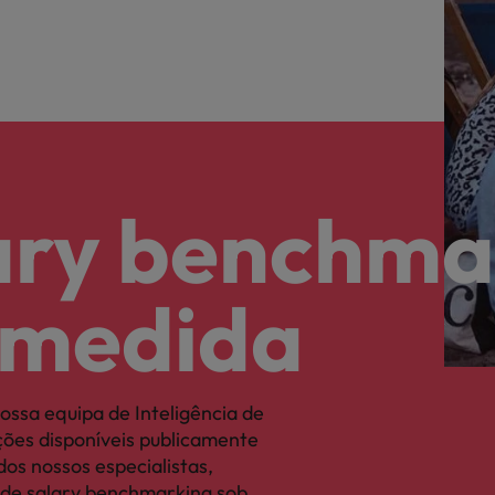
ary benchma
 medida
ssa equipa de Inteligência de
ões disponíveis publicamente
os nossos especialistas,
 de salary benchmarking sob