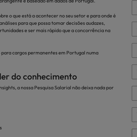
abrangente e baseado em dados de Portugal.
ra o sucesso
México
sobre o que está a acontecer no seu setor e para onde é
e análises para que possa tomar decisões audazes,
Nova Zelândia
ortunidades e ser mais rápido que a concorrência na
Oriente Médio
Portugal
o para cargos permanentes em Portugal numa
minutos da sua entrevista
 os talentos mais requisitados
Reino Unido
oder do conhecimento
Singapura
sights, a nossa Pesquisa Salarial não deixa nada por
Suíça
Tailândia
Taiwan
ital no local de trabalho
s
Vietnã