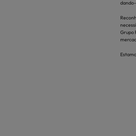
dando-l
Reconhe
necessi
Grupo 
mercad
Estamos