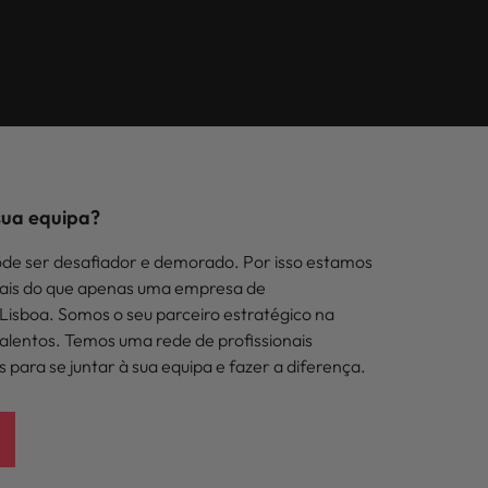
iva de
transformação
da sua entrevista
pão
Tailândia
Saiba mais
lhe as melhores soluções de recrutamento.
ação no
digital no local de
l da
lásia
Taiwan
trabalho
inland China
Vietnã
s
sua equipa?
ode ser desafiador e demorado. Por isso estamos
mais do que apenas uma empresa de
isboa. Somos o seu parceiro estratégico na
talentos. Temos uma rede de profissionais
para se juntar à sua equipa e fazer a diferença.