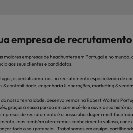
ra o sucesso
México
Nova Zelândia
ua empresa de recrutamento
Oriente Médio
Portugal
minutos da sua entrevista
s maiores empresas de headhunters em Portugal e no mundo, a
 os talentos mais requisitados
Reino Unido
cia aos seus clientes e candidatos.
Singapura
ugal, especializamo-nos no recrutamento especializado de carg
s & contabilidade, engenharia & operações, marketing & vendas
Suíça
 da nossa tenra idade, desenvolvemos na Robert Walters Port
Tailândia
ês, graças à nossa paixão em conhecê-lo e ouvir a sua história
 empresas de recrutamento é a nossa abordagem multifacetada
Taiwan
ital no local de trabalho
amento, mas também oferecemos conhecimento valioso, conexõe
Vietnã
cançar todo o seu potencial. Trabalhamos em equipa, partilhand