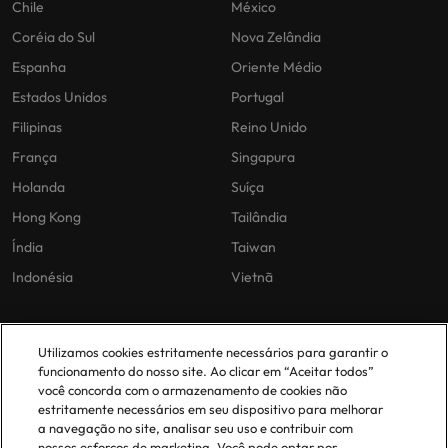
Chile
México
Coréia do Sul
Nova Zelândia
Espanha
Oriente Médio
Estados Unidos
Portugal
Filipinas
Reino Unido
França
Singapura
Holanda
Suíça
Hong Kong
Tailândia
Índia
Taiwan
Indonésia
Vietnã
As nossas políticas
O nosso escritório em
Utilizamos cookies estritamente necessários para garantir o
Portugal
funcionamento do nosso site. Ao clicar em “Aceitar todos”
Politica Privacidade
você concorda com o armazenamento de cookies não
estritamente necessários em seu dispositivo para melhorar
Lisboa
Politica de cookies
a navegação no site, analisar seu uso e contribuir com
Política de Biblioteca
nossos esforços de marketing. Você pode optar por