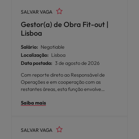
SALVAR VAGA
Gestor(a) de Obra Fit-out |
Lisboa
Salário:
Negotiable
Localização:
Lisboa
Data postada:
3 de agosto de 2026
Com reporte direto ao Responsável de
Operações e em cooperação com as
restantes áreas, esta função envolve
atividades relacionadas com gestão de
Saiba mais
obras e definição de estratégias para
espaços de trabalho.
SALVAR VAGA