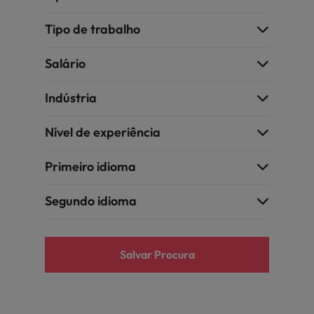
Índia
Taiwan
carreira na Robert Walters Portugal.
Tipo de trabalho
Indonésia
Vietnã
Saiba mais
Salário
Indústria
Nível de experiência
Primeiro idioma
Segundo idioma
Salvar Procura