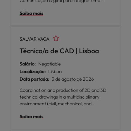
Comunicação Digital para integrar uma
conceituada Organização Internacional Sem
Saiba mais
Fins Lucrativos no setor da defesa do
ambiente, em plena fase de expansão e
consolidação da sua estrutura em Portugal.
SALVAR VAGA
Técnico/a de CAD | Lisboa
Salário:
Negotiable
Localização:
Lisboa
Data postada:
3 de agosto de 2026
Coordination and production of 2D and 3D
technical drawings in a multidisciplinary
environment (civil, mechanical, and
electrical), ensuring design integration,
Saiba mais
document control, and effective
collaboration with project teams to meet
requirements and deadlines.