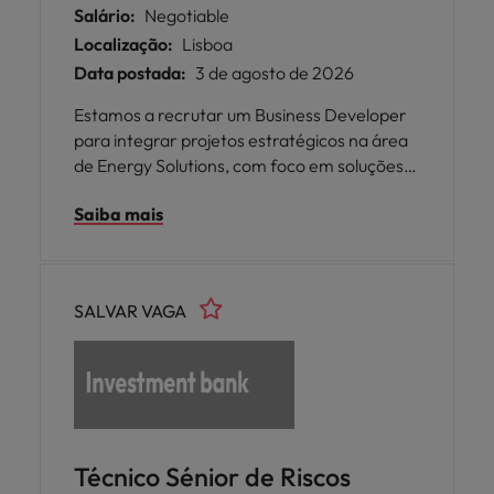
Salário:
Negotiable
Localização:
Lisboa
Data postada:
3 de agosto de 2026
Estamos a recrutar um Business Developer
para integrar projetos estratégicos na área
de Energy Solutions, com foco em soluções
energéticas tradicionais, incluindo sistemas
Saiba mais
de armazenamento (BESS), subestações,
redes elétricas e energias renováveis. Esta
posição é para um cliente de referência com
mais de 30 anos de experiência e presença
SALVAR VAGA
internacional na Europa, África e América.
Técnico Sénior de Riscos