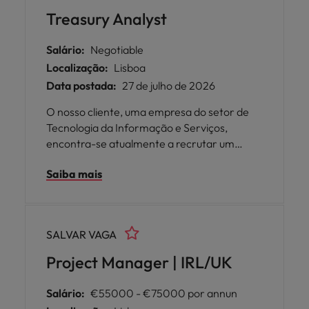
Treasury Analyst
Salário:
Negotiable
Localização:
Lisboa
Data postada:
27 de julho de 2026
O nosso cliente, uma empresa do setor de
Tecnologia da Informação e Serviços,
encontra-se atualmente a recrutar um
Treasury Analyst para integrar a sua equipa
Saiba mais
em Lisboa.
SALVAR VAGA
Project Manager | IRL/UK
Salário:
€55000 - €75000 por annun