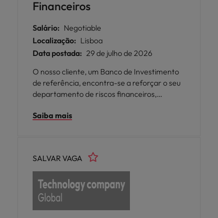
Financeiros
Salário:
Negotiable
Localização:
Lisboa
Data postada:
29 de julho de 2026
O nosso cliente, um Banco de Investimento
de referência, encontra-se a reforçar o seu
departamento de riscos financeiros,
procurando um/a Técnico de Risco
Saiba mais
Financeiro Sénior, para integrar uma função
com atuação transversal na gestão de riscos
a nível consolidado e individual.
SALVAR VAGA