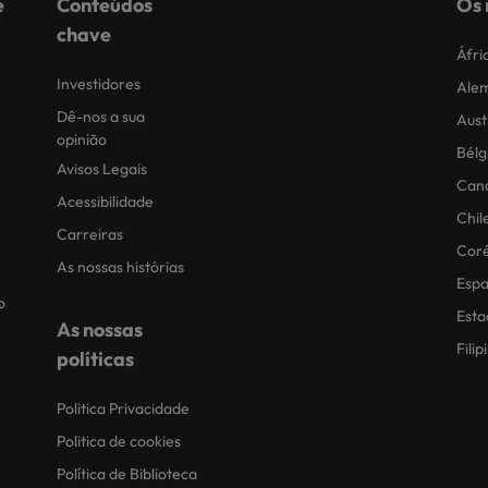
e
Conteúdos
Os 
chave
Áfri
Investidores
Ale
Dê-nos a sua
Aust
opinião
Bélg
Avisos Legais
Can
Acessibilidade
Chil
Carreiras
Coré
As nossas histórias
Esp
o
Esta
As nossas
Filip
políticas
Politica Privacidade
Politica de cookies
Política de Biblioteca