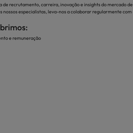
ca de recrutamento, carreira, inovação e insights do mercado d
ra o sucesso
nossos especialistas, leva-nos a colaborar regularmente com a
México
obrimos:
Nova Zelândia
Oriente Médio
mento e remuneração
Portugal
minutos da sua entrevista
 os talentos mais requisitados
Reino Unido
Singapura
Suíça
Tailândia
Taiwan
ital no local de trabalho
Vietnã