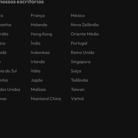
nossos escritórios
ca
França
México
manha
Holanda
Nova Zelândia
rália
Hong Kong
Oriente Médio
ica
Índia
Portugal
adá
Indonésia
Reino Unido
e
Irlanda
Singapura
ia do Sul
Itália
Suíça
anha
Japão
Tailândia
dos Unidos
Malásia
Taiwan
inas
Mainland China
Vietnã