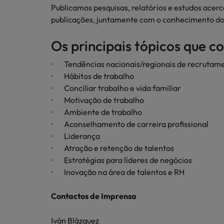
Redescubra a sua carreira
Publicamos pesquisas, relatórios e estudos acer
Benchmarking salarial: vital pa
publicações, juntamente com o conhecimento dos 
Chile
Os principais tópicos que c
Coréia do Sul
Espanha
Tendências nacionais/regionais de recruta
Hábitos de trabalho
Conselhos de Carreira
Estados Unidos
Conciliar trabalho e vida familiar
Conselhos de Contratação
Como potenciar os primeiros 5 
Motivação de trabalho
11 propostas para reter e atrair
Filipinas
Ambiente de trabalho
Aconselhamento de carreira profissional
Trabalhe connosco
França
Liderança
As pessoas são o coração do nosso
Atração e retenção de talentos
Holanda
negócio. Ouça histórias da nossa
Estratégias para líderes de negócios
equipa para saber mais acerca de uma
Hong Kong
Inovação na área de talentos e RH
carreira na Robert Walters Portugal.
Conselhos de Contratação
Índia
O impacto da transformação dig
Contactos de Imprensa
Saiba mais
Indonésia
Iván Blázquez