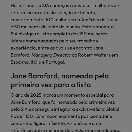
mais
ofertas
Robert
Há já 11 anos, a SIA começou a destacar mulheres de
Conselhos de Contratação
ponta a
tendências de
esquina
Como potenciar os primeiros 5
Bélgica
Malásia
ESG e responsabilidade corporativa
de
Walters.
Mainland China
estabelecerem-
recrutamento.
referência na área da seleção de talento,
Benchmarking salarial: vital para o
minutos da sua entrevista
emprego
se em Portugal.
concretamente, 100 mulheres da América do Norte
sucesso
Canadá
Mainland China
México
Casos de sucesso
e 50 mulheres do resto do mundo. Esta semana, a
Casos de
Chile
SIA divulgou a lista completa das 150 mulheres
México
Nova Zelândia
sucesso
Conselhos de Contratação
líderes homenageadas pelo seu trabalho e
11 propostas para reter e atrair os
Conheça a nossa
Oriente Médio
Coréia do Sul
Nova Zelândia
experiência, entre as quais se encontra
Jane
talentos mais requisitados
trajetória no
Bamford
,
Managing Director
da
Robert Walters
em
desenvolvimento
Portugal
Espanha
Oriente Médio
Espanha, Itália e Portugal.
de soluções de
Conselhos de Contratação
Reino Unido
gestão de
Estados Unidos
Portugal
Jane Bamford, nomeada pela
O impacto da transformação digital
talentos
Singapura
no local de trabalho
adaptadas a
primeira vez para a lista
Filipinas
Reino Unido
cada
Suíça
organização.
O ano de 2025 marca um momento especial para
França
Singapura
Jane Bamford, que foi nomeada pela primeira vez
Tailândia
Trabalhe connosco
pela SIA e conseguiu integrar a exclusiva lista Global
Holanda
Suíça
Taiwan
Power 150. Este reconhecimento posiciona Jane
As pessoas são o coração do nosso
Hong Kong
Tailândia
como uma figura influente, visionária e uma
negócio. Ouça histórias da nossa
Vietnã
referência entre milhares de CEOs, empreendedoras
equipa para saber mais acerca de uma