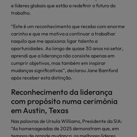
Índia
Taiwan
e líderes globais que estão a redefinir o futuro do
carreira na Robert Walters Portugal.
trabalho.
Indonésia
Vietnã
Saiba mais
“Este é um reconhecimento que recebo com enorme
carinho e que me motiva a continuar a trabalhar
naquilo que me apaixona: ligar talento a
oportunidades. Ao longo de quase 30 anos no setor,
aprendi que a liderança não consiste apenas em
cumprir objetivos, mas também em inspirar
mudanças significativas”, declarou Jane Bamford
após receber esta distinção.
Reconhecimento da liderança
com propósito numa cerimónia
em Austin, Texas
Nas palavras de Ursula Williams, Presidente da SIA:
“As homenageadas de 2025 demonstram que, em
tempos de grande mudança, os melhores líderes