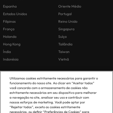
Espanha
Oriente Médio
Estados Unidos
Portugal
Filipinas
Reino Unido
França
Singapura
Holanda
Suíça
Hong Kong
Tailândia
Índia
Taiwan
Indonésia
Vietnã
As nossas políticas
O nosso escritório em
Utilizamos cookies estritamente necessários para garantir o
Portugal
funcionamento do nosso site. Ao clicar em “Aceitar todos”
Politica Privacidade
você concorda com o armazenamento de cookies não
estritamente necessários em seu dispositivo para melhorar
Lisboa
Politica de cookies
a navegação no site, analisar seu uso e contribuir com
Política de Biblioteca
nossos esforços de marketing. Você pode optar por
“Rejeitar todos”, exceto os cookies estritamente
Politica de escravidão moderna
necessários, ou definir “Preferências de Cookies” para