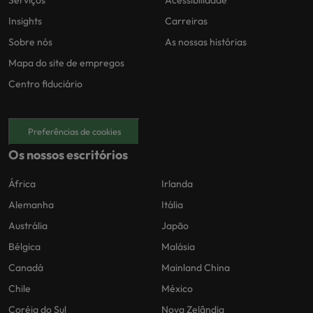
Serviços
Acessibilidade
Insights
Carreiras
Sobre nós
As nossas histórias
Mapa do site de empregos
Centro fiduciário
Preferências de cookies
Os nossos escritórios
África
Irlanda
Alemanha
Itália
Austrália
Japão
Bélgica
Malásia
Canadá
Mainland China
Chile
México
Coréia do Sul
Nova Zelândia