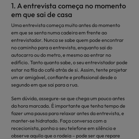
mais
ofertas
1. A entrevista começa no momento
Robert
Conselhos de Contratação
ponta a
tendências de
esquina
Como potenciar os primeiros 5
Bélgica
Malásia
ESG e responsabilidade corporativa
de
Walters.
Mainland China
estabelecerem-
recrutamento.
em que sai de casa
Benchmarking salarial: vital para o
minutos da sua entrevista
emprego
se em Portugal.
sucesso
Canadá
Mainland China
México
Uma entrevista começa muito antes do momento
Casos de sucesso
Casos de
em que se senta numa cadeira em frente ao
Chile
México
Nova Zelândia
sucesso
Conselhos de Contratação
entrevistador. Nunca se sabe quem pode encontrar
11 propostas para reter e atrair os
Conheça a nossa
no caminho para a entrevista, enquanto sai do
Oriente Médio
Coréia do Sul
Nova Zelândia
talentos mais requisitados
trajetória no
autocarro ou do metro, e mesmo ao entrar no
desenvolvimento
Portugal
Espanha
Oriente Médio
edifício. Tanto quanto sabe, o seu entrevistador pode
de soluções de
estar na fila do café atrás de si. Assim, tente projetar
Conselhos de Contratação
Reino Unido
gestão de
Estados Unidos
Portugal
um ar amigável, confiante e profissional desde o
O impacto da transformação digital
talentos
Singapura
segundo em que sai para a rua.
no local de trabalho
adaptadas a
Filipinas
Reino Unido
cada
Suíça
Sem dúvida, assegure-se que chega um pouco antes
organização.
França
Singapura
da hora marcada. É importante que tenha tempo de
Tailândia
Trabalhe connosco
fazer uma pausa para relaxar antes da entrevista, e
Holanda
Suíça
manter-se hidratado. Faça conversa com a
Taiwan
As pessoas são o coração do nosso
rececionista, ponha o seu telefone em silêncio e
Hong Kong
Tailândia
negócio. Ouça histórias da nossa
Vietnã
observe aquilo que o rodeia – pode ser que repare
equipa para saber mais acerca de uma