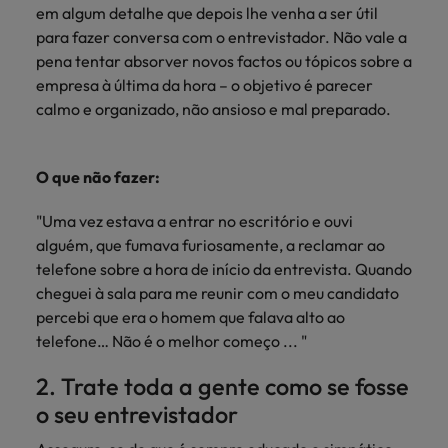
Índia
Taiwan
em algum detalhe que depois lhe venha a ser útil
carreira na Robert Walters Portugal.
para fazer conversa com o entrevistador. Não vale a
Indonésia
Vietnã
Saiba mais
pena tentar absorver novos factos ou tópicos sobre a
empresa à última da hora – o objetivo é parecer
calmo e organizado, não ansioso e mal preparado.
O que não fazer:
"Uma vez estava a entrar no escritório e ouvi
alguém, que fumava furiosamente, a reclamar ao
telefone sobre a hora de início da entrevista. Quando
cheguei à sala para me reunir com o meu candidato
percebi que era o homem que falava alto ao
telefone… Não é o melhor começo ... "
2. Trate toda a gente como se fosse
o seu entrevistador