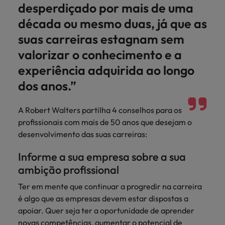
Índia
desperdiçado por mais de uma
Taiwan
carreira na Robert Walters Portugal.
década ou mesmo duas, já que as
Indonésia
Vietnã
Saiba mais
suas carreiras estagnam sem
valorizar o conhecimento e a
experiência adquirida ao longo
dos anos.”
A Robert Walters partilha 4 conselhos para os
profissionais com mais de 50 anos que desejam o
desenvolvimento das suas carreiras:
Informe a sua empresa sobre a sua
ambição profissional
Ter em mente que continuar a progredir na carreira
é algo que as empresas devem estar dispostas a
apoiar. Quer seja ter a oportunidade de aprender
novas competências, aumentar o potencial de