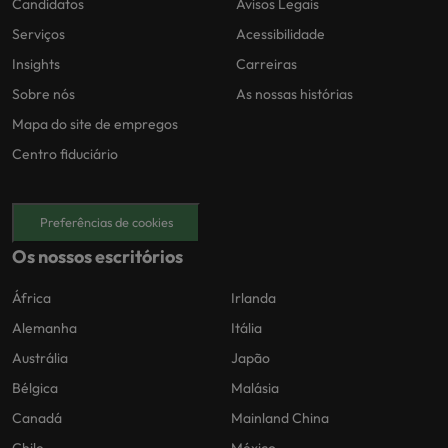
Candidatos
Avisos Legais
Serviços
Acessibilidade
Insights
Carreiras
Sobre nós
As nossas histórias
Mapa do site de empregos
Centro fiduciário
Preferências de cookies
Os nossos escritórios
África
Irlanda
Alemanha
Itália
Austrália
Japão
Bélgica
Malásia
Canadá
Mainland China
Chile
México