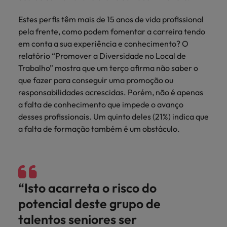
mais
ofertas
Robert
Conselhos de Contratação
ponta a
tendências de
esquina
Como potenciar os primeiros 5
Bélgica
Malásia
ESG e responsabilidade corporativa
de
Walters.
Estes perfis têm mais de 15 anos de vida profissional
Mainland China
estabelecerem-
recrutamento.
Benchmarking salarial: vital para o
minutos da sua entrevista
emprego
pela frente, como podem fomentar a carreira tendo
se em Portugal.
sucesso
Canadá
Mainland China
México
em conta a sua experiência e conhecimento? O
Casos de sucesso
Casos de
relatório “Promover a Diversidade no Local de
Chile
México
Nova Zelândia
sucesso
Conselhos de Contratação
Trabalho” mostra que um terço afirma não saber o
11 propostas para reter e atrair os
Conheça a nossa
Oriente Médio
Coréia do Sul
Nova Zelândia
que fazer para conseguir uma promoção ou
talentos mais requisitados
trajetória no
responsabilidades acrescidas. Porém, não é apenas
desenvolvimento
Portugal
Espanha
Oriente Médio
a falta de conhecimento que impede o avanço
de soluções de
Conselhos de Contratação
desses profissionais. Um quinto deles (21%) indica que
Reino Unido
gestão de
Estados Unidos
Portugal
O impacto da transformação digital
a falta de formação também é um obstáculo.
talentos
Singapura
no local de trabalho
adaptadas a
Filipinas
Reino Unido
cada
Suíça
organização.
França
Singapura
Tailândia
Trabalhe connosco
“Isto acarreta o risco do
Holanda
Suíça
Taiwan
potencial deste grupo de
As pessoas são o coração do nosso
Hong Kong
Tailândia
negócio. Ouça histórias da nossa
talentos seniores ser
Vietnã
equipa para saber mais acerca de uma