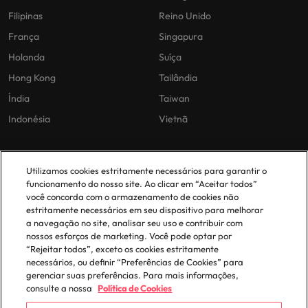
Filipinas
Reino Unido
França
Singapura
Holanda
Suíça
Hong Kong
Tailândia
Índia
Taiwan
Indonésia
Vietnã
As nossas políticas
O nosso escritório em
Utilizamos cookies estritamente necessários para garantir o
Portugal
funcionamento do nosso site. Ao clicar em “Aceitar todos”
Politica Privacidade
você concorda com o armazenamento de cookies não
estritamente necessários em seu dispositivo para melhorar
Lisboa
Politica de cookies
a navegação no site, analisar seu uso e contribuir com
Política de Biblioteca
nossos esforços de marketing. Você pode optar por
“Rejeitar todos”, exceto os cookies estritamente
Politica de escravidão moderna
necessários, ou definir “Preferências de Cookies” para
gerenciar suas preferências. Para mais informações,
consulte a nossa
Política de Cookies