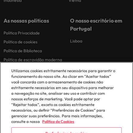
Indonésia
Vietnã
As nossas políticas
O nosso escritório em
Portugal
Politica Privacidade
Lisboa
Politica de cookies
Política de Biblioteca
Politica de escravidão moderna
Utilizamos cookies estritamente necessários para garantir o
funcionamento do nosso site. Ao clicar em “Aceitar todos”
você concorda com o armazenamento de cookies não
estritamente necessários em seu dispositivo para melhorar
a navegação no site, analisar seu uso e contribuir com
nossos esforços de marketing. Você pode optar por
© 2025 Robert Walters Plc. All Rights Reserved.
“Rejeitar todos”, exceto os cookies estritamente
necessários, ou definir “Preferências de Cookies” para
gerenciar suas preferências. Para mais informações,
consulte a nossa
Política de Cookies