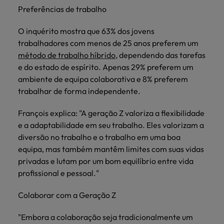
mais
ofertas
Robert
Preferências de trabalho
Conselhos de Contratação
ponta a
tendências de
esquina
Como potenciar os primeiros 5
Bélgica
Malásia
ESG e responsabilidade corporativa
de
Walters.
Mainland China
estabelecerem-
recrutamento.
Benchmarking salarial: vital para o
minutos da sua entrevista
emprego
O inquérito mostra que 63% dos jovens
se em Portugal.
sucesso
Canadá
Mainland China
México
trabalhadores com menos de 25 anos preferem um
Casos de sucesso
Casos de
método de trabalho híbrido
, dependendo das tarefas
Chile
México
Nova Zelândia
sucesso
Conselhos de Contratação
e do estado de espírito. Apenas 29% preferem um
11 propostas para reter e atrair os
Conheça a nossa
Oriente Médio
Coréia do Sul
Nova Zelândia
ambiente de equipa colaborativa e 8% preferem
talentos mais requisitados
trajetória no
trabalhar de forma independente.
desenvolvimento
Portugal
Espanha
Oriente Médio
de soluções de
François explica: "A geração Z valoriza a flexibilidade
Conselhos de Contratação
Reino Unido
gestão de
Estados Unidos
Portugal
e a adaptabilidade em seu trabalho. Eles valorizam a
O impacto da transformação digital
talentos
Singapura
diversão no trabalho e o trabalho em uma boa
no local de trabalho
adaptadas a
Filipinas
Reino Unido
equipa, mas também mantêm limites com suas vidas
cada
Suíça
organização.
privadas e lutam por um bom equilíbrio entre vida
França
Singapura
profissional e pessoal."
Tailândia
Trabalhe connosco
Holanda
Suíça
Taiwan
Colaborar com a Geração Z
As pessoas são o coração do nosso
Hong Kong
Tailândia
negócio. Ouça histórias da nossa
Vietnã
"Embora a colaboração seja tradicionalmente um
equipa para saber mais acerca de uma