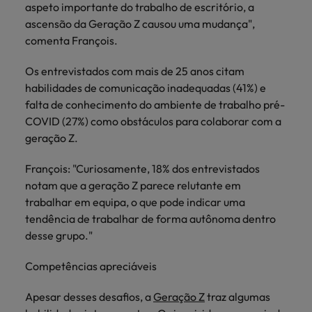
Índia
aspeto importante do trabalho de escritório, a
Taiwan
carreira na Robert Walters Portugal.
ascensão da Geração Z causou uma mudança",
Indonésia
Vietnã
comenta François.
Saiba mais
Os entrevistados com mais de 25 anos citam
habilidades de comunicação inadequadas (41%) e
falta de conhecimento do ambiente de trabalho pré-
COVID (27%) como obstáculos para colaborar com a
geração Z.
François: "Curiosamente, 18% dos entrevistados
notam que a geração Z parece relutante em
trabalhar em equipa, o que pode indicar uma
tendência de trabalhar de forma autônoma dentro
desse grupo."
Competências apreciáveis
Apesar desses desafios, a
Geração Z
traz algumas