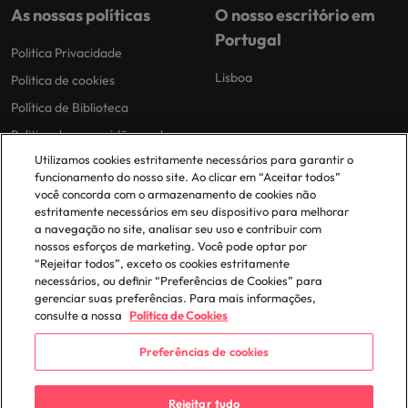
As nossas políticas
O nosso escritório em
Portugal
Politica Privacidade
Lisboa
Politica de cookies
Política de Biblioteca
Politica de escravidão moderna
Utilizamos cookies estritamente necessários para garantir o
funcionamento do nosso site. Ao clicar em “Aceitar todos”
você concorda com o armazenamento de cookies não
estritamente necessários em seu dispositivo para melhorar
a navegação no site, analisar seu uso e contribuir com
nossos esforços de marketing. Você pode optar por
© 2025 Robert Walters Plc. All Rights Reserved.
“Rejeitar todos”, exceto os cookies estritamente
necessários, ou definir “Preferências de Cookies” para
gerenciar suas preferências. Para mais informações,
consulte a nossa
Política de Cookies
Preferências de cookies
Rejeitar tudo