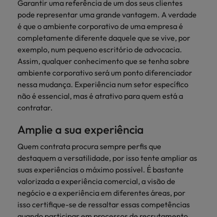
mais
Garantir uma referência de um dos seus clientes
ofertas
Robert
Conselhos de Contratação
ponta a
tendências de
esquina
Como potenciar os primeiros 5
Bélgica
Malásia
ESG e responsabilidade corporativa
pode representar uma grande vantagem. A verdade
de
Walters.
Mainland China
estabelecerem-
recrutamento.
Benchmarking salarial: vital para o
minutos da sua entrevista
é que o ambiente corporativo de uma empresa é
emprego
se em Portugal.
sucesso
Canadá
Mainland China
México
completamente diferente daquele que se vive, por
Casos de sucesso
Casos de
exemplo, num pequeno escritório de advocacia.
Chile
México
Nova Zelândia
sucesso
Conselhos de Contratação
Assim, qualquer conhecimento que se tenha sobre
11 propostas para reter e atrair os
ambiente corporativo será um ponto diferenciador
Conheça a nossa
Oriente Médio
Coréia do Sul
Nova Zelândia
talentos mais requisitados
trajetória no
nessa mudança. Experiência num setor específico
desenvolvimento
Portugal
não é essencial, mas é atrativo para quem está a
Espanha
Oriente Médio
de soluções de
contratar.
Conselhos de Contratação
Reino Unido
gestão de
Estados Unidos
Portugal
O impacto da transformação digital
talentos
Amplie a sua experiência
Singapura
no local de trabalho
adaptadas a
Filipinas
Reino Unido
cada
Quem contrata procura sempre perfis que
Suíça
organização.
destaquem a versatilidade, por isso tente ampliar as
França
Singapura
suas experiências o máximo possível. É bastante
Tailândia
Trabalhe connosco
Holanda
Suíça
valorizada a experiência comercial, a visão de
Taiwan
negócio e a experiência em diferentes áreas, por
As pessoas são o coração do nosso
Hong Kong
Tailândia
negócio. Ouça histórias da nossa
isso certifique-se de ressaltar essas competências
Vietnã
equipa para saber mais acerca de uma
quando participar em processos de recrutamento.