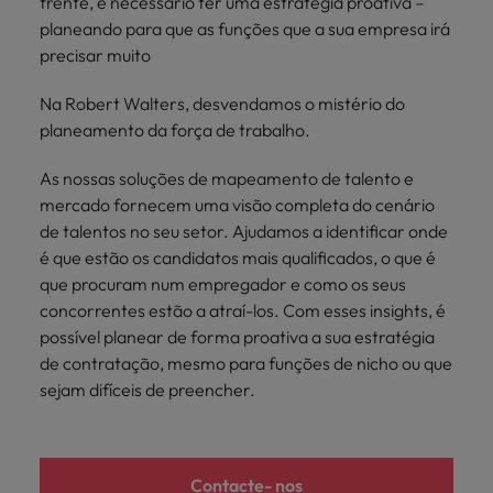
frente, é necessário ter uma estratégia proativa –
Índia
Taiwan
carreira na Robert Walters Portugal.
planeando para que as funções que a sua empresa irá
precisar muito
Indonésia
Vietnã
Saiba mais
Na Robert Walters, desvendamos o mistério do
planeamento da força de trabalho.
As nossas soluções de mapeamento de talento e
mercado fornecem uma visão completa do cenário
de talentos no seu setor. Ajudamos a identificar onde
é que estão os candidatos mais qualificados, o que é
que procuram num empregador e como os seus
concorrentes estão a atraí-los. Com esses insights, é
possível planear de forma proativa a sua estratégia
de contratação, mesmo para funções de nicho ou que
sejam difíceis de preencher.
Contacte- nos