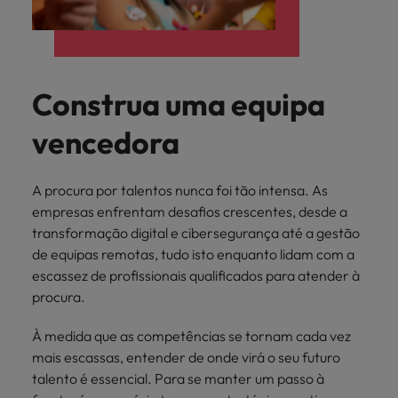
mais
ofertas
Robert
Conselhos de Contratação
ponta a
tendências de
esquina
Como potenciar os primeiros 5
Bélgica
Malásia
ESG e responsabilidade corporativa
de
Walters.
Mainland China
estabelecerem-
recrutamento.
Benchmarking salarial: vital para o
minutos da sua entrevista
emprego
se em Portugal.
sucesso
Canadá
Mainland China
México
Casos de sucesso
Casos de
Construa uma equipa
Chile
México
Nova Zelândia
sucesso
Conselhos de Contratação
11 propostas para reter e atrair os
vencedora
Conheça a nossa
Oriente Médio
Coréia do Sul
Nova Zelândia
talentos mais requisitados
trajetória no
desenvolvimento
Portugal
Espanha
Oriente Médio
A procura por talentos nunca foi tão intensa. As
de soluções de
Conselhos de Contratação
Reino Unido
gestão de
empresas enfrentam desafios crescentes, desde a
Estados Unidos
Portugal
O impacto da transformação digital
talentos
transformação digital e cibersegurança até a gestão
Singapura
no local de trabalho
adaptadas a
Filipinas
de equipas remotas, tudo isto enquanto lidam com a
Reino Unido
cada
escassez de profissionais qualificados para atender à
Suíça
organização.
França
Singapura
procura.
Tailândia
Trabalhe connosco
Holanda
Suíça
À medida que as competências se tornam cada vez
Taiwan
As pessoas são o coração do nosso
mais escassas, entender de onde virá o seu futuro
Hong Kong
Tailândia
negócio. Ouça histórias da nossa
talento é essencial. Para se manter um passo à
Vietnã
equipa para saber mais acerca de uma