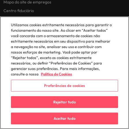
Mapa do site de empregos
Centro fiduciário
Utilizamos cookies estritamente necessários para garantir o
funcionamento do nosso site. Ao clicar em “Aceitar todos”
Preferências de cookies
você concorda com o armazenamento de cookies não
Os nossos escritórios
estritamente necessários em seu dispositivo para melhorar
a navegação no site, analisar seu uso e contribuir com
África
Irlanda
nossos esforços de marketing. Você pode optar por
“Rejeitar todos”, exceto os cookies estritamente
Alemanha
Itália
necessários, ou definir “Preferências de Cookies” para
gerenciar suas preferências. Para mais informações,
Austrália
Japão
consulte a nossa
Política de Cookies
Bélgica
Malásia
Preferências de cookies
Canadá
Mainland China
Chile
México
Rejeitar tudo
Coréia do Sul
Nova Zelândia
Espanha
Oriente Médio
Aceitar tudo
Estados Unidos
Portugal