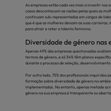
Redescubra a sua carreira
Benchmarking salarial: vital pa
As empresas estão cada vez mais a investir nos s
Chile
casos desconhecem as razões pelas quais as mulh
continuam sub-representadas em cargos de lidera
Coréia do Sul
que é que as mulheres deixam as suas carreiras,
para atrair e reter o talento feminino.
Espanha
Conselhos de Carreira
Diversidade de género nas
Estados Unidos
Conselhos de Contratação
Como potenciar os primeiros 5 
11 propostas para reter e atrair
Apenas 49% das empresas questionadas avaliam s
Filipinas
termos de género, e só 34% têm planos específi
Trabalhe connosco
durante o processo de seleção, desenvolvimento 
França
As pessoas são o coração do nosso
Holanda
Por outro lado, 75% dos profissionais inquiridos 
negócio. Ouça histórias da nossa
formação sobre diversidade de género no ambie
equipa para saber mais acerca de uma
Hong Kong
implementadas. No entanto, apenas metade acre
carreira na Robert Walters Portugal.
Conselhos de Contratação
género na sua empresa é transparente ou aberta
Índia
O impacto da transformação dig
Saiba mais
Indonésia