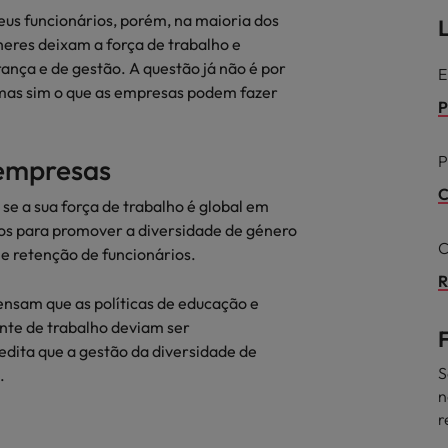
ra o sucesso
eus funcionários, porém, na maioria dos
L
México
eres deixam a força de trabalho e
nça e de gestão. A questão já não é por
E
Nova Zelândia
 mas sim o que as empresas podem fazer
P
Oriente Médio
P
 empresas
Portugal
minutos da sua entrevista
C
 os talentos mais requisitados
e a sua força de trabalho é global em
Reino Unido
cos para promover a diversidade de género
C
e retenção de funcionários.
Singapura
R
Suíça
pensam que as políticas de educação e
nte de trabalho deviam ser
Tailândia
dita que a gestão da diversidade de
S
.
Taiwan
ital no local de trabalho
n
r
Vietnã