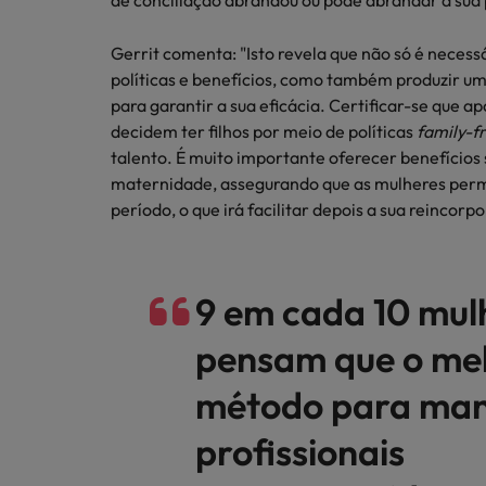
de conciliação abrandou ou pode abrandar a sua p
Gerrit comenta: "Isto revela que não só é neces
políticas e benefícios, como também produzir u
para garantir a sua eficácia. Certificar-se que 
decidem ter filhos por meio de políticas
family-f
talento. É muito importante oferecer benefícios 
maternidade, assegurando que as mulheres per
período, o que irá facilitar depois a sua reincor
9 em cada 10 mul
pensam que o me
método para man
profissionais