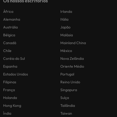
Os nossos escritórios
África
Irlanda
Alemanha
Itália
Austrália
Japão
Bélgica
Malásia
Canadá
Mainland China
Chile
México
Coréia do Sul
Nova Zelândia
Espanha
Oriente Médio
Estados Unidos
Portugal
Filipinas
Reino Unido
França
Singapura
Holanda
Suíça
Hong Kong
Tailândia
Índia
Taiwan