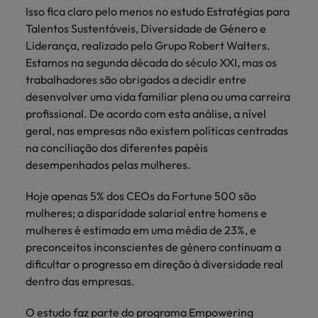
mais
ofertas
Robert
Isso fica claro pelo menos no estudo Estratégias para
Conselhos de Contratação
ponta a
tendências de
esquina
Como potenciar os primeiros 5
Bélgica
Malásia
ESG e responsabilidade corporativa
de
Walters.
Mainland China
Talentos Sustentáveis, Diversidade de Género e
estabelecerem-
recrutamento.
Benchmarking salarial: vital para o
minutos da sua entrevista
emprego
se em Portugal.
Liderança, realizado pelo Grupo Robert Walters.
sucesso
Canadá
Mainland China
México
Estamos na segunda década do século XXI, mas os
Casos de sucesso
Casos de
trabalhadores são obrigados a decidir entre
Chile
México
Nova Zelândia
sucesso
Conselhos de Contratação
desenvolver uma vida familiar plena ou uma carreira
11 propostas para reter e atrair os
Conheça a nossa
Oriente Médio
Coréia do Sul
Nova Zelândia
profissional. De acordo com esta análise, a nível
talentos mais requisitados
trajetória no
geral, nas empresas não existem políticas centradas
desenvolvimento
Portugal
Espanha
Oriente Médio
na conciliação dos diferentes papéis
de soluções de
Conselhos de Contratação
desempenhados pelas mulheres.
Reino Unido
gestão de
Estados Unidos
Portugal
O impacto da transformação digital
talentos
Singapura
Hoje apenas 5% dos CEOs da Fortune 500 são
no local de trabalho
adaptadas a
Filipinas
Reino Unido
cada
mulheres; a disparidade salarial entre homens e
Suíça
organização.
mulheres é estimada em uma média de 23%, e
França
Singapura
preconceitos inconscientes de género continuam a
Tailândia
Trabalhe connosco
Holanda
dificultar o progresso em direção à diversidade real
Suíça
Taiwan
dentro das empresas.
As pessoas são o coração do nosso
Hong Kong
Tailândia
negócio. Ouça histórias da nossa
Vietnã
O estudo faz parte do programa Empowering
equipa para saber mais acerca de uma