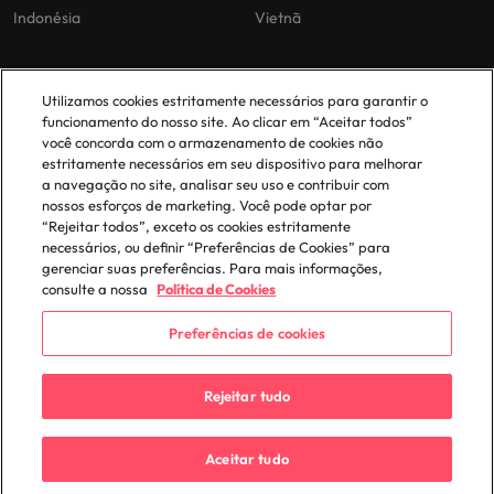
Indonésia
Vietnã
As nossas políticas
O nosso escritório em
Utilizamos cookies estritamente necessários para garantir o
Portugal
funcionamento do nosso site. Ao clicar em “Aceitar todos”
Politica Privacidade
você concorda com o armazenamento de cookies não
estritamente necessários em seu dispositivo para melhorar
Lisboa
Politica de cookies
a navegação no site, analisar seu uso e contribuir com
Política de Biblioteca
nossos esforços de marketing. Você pode optar por
“Rejeitar todos”, exceto os cookies estritamente
Politica de escravidão moderna
necessários, ou definir “Preferências de Cookies” para
gerenciar suas preferências. Para mais informações,
consulte a nossa
Política de Cookies
Preferências de cookies
© 2025 Robert Walters Plc. All Rights Reserved.
Rejeitar tudo
Aceitar tudo