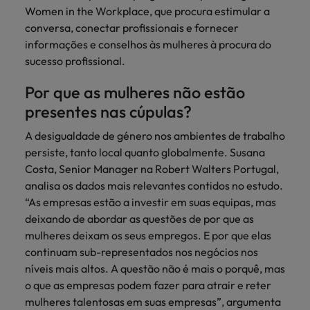
Índia
Taiwan
Women in the Workplace, que procura estimular a
carreira na Robert Walters Portugal.
conversa, conectar profissionais e fornecer
Indonésia
Vietnã
Saiba mais
informações e conselhos às mulheres à procura do
sucesso profissional.
Por que as mulheres não estão
presentes nas cúpulas?
A desigualdade de género nos ambientes de trabalho
persiste, tanto local quanto globalmente. Susana
Costa, Senior Manager na Robert Walters Portugal,
analisa os dados mais relevantes contidos no estudo.
“As empresas estão a investir em suas equipas, mas
deixando de abordar as questões de por que as
mulheres deixam os seus empregos. E por que elas
continuam sub-representados nos negócios nos
níveis mais altos. A questão não é mais o porquê, mas
o que as empresas podem fazer para atrair e reter
mulheres talentosas em suas empresas”, argumenta