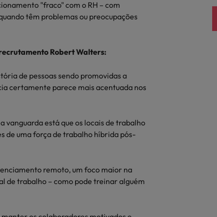
ionamento "fraco" com o RH – com
 quando têm problemas ou preocupações
 recrutamento Robert Walters:
stória de pessoas sendo promovidas a
cia certamente parece mais acentuada nos
a vanguarda está que os locais de trabalho
 de uma força de trabalho híbrida pós-
renciamento remoto, um foco maior na
al de trabalho – como pode treinar alguém
a manter os colaboradores motivados e