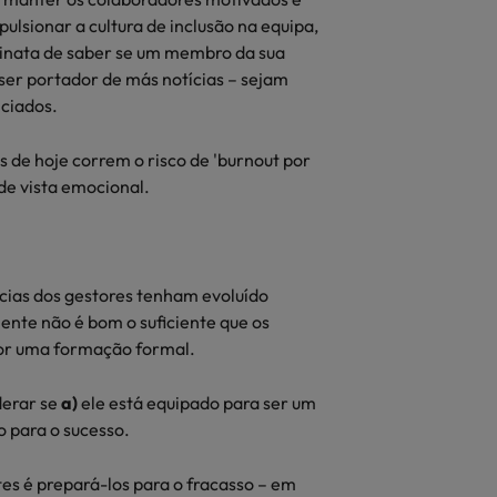
ulsionar a cultura de inclusão na equipa,
e inata de saber se um membro da sua
ser portador de más notícias – sejam
nciados.
s de hoje correm o risco de 'burnout por
de vista emocional.
cias dos gestores tenham evoluído
ente não é bom o suficiente que os
por uma formação formal.
derar se
a)
ele está equipado para ser um
o para o sucesso.
s é prepará-los para o fracasso – em