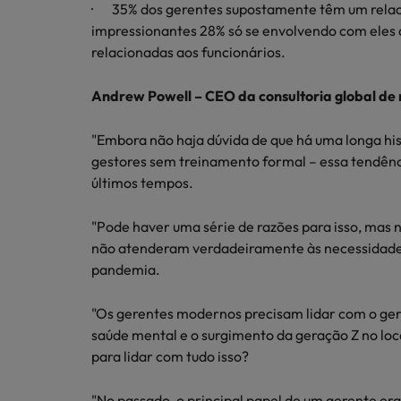
· 35% dos gerentes supostamente têm um relac
impressionantes 28% só se envolvendo com eles
relacionadas aos funcionários.
Andrew Powell – CEO da consultoria global de
"Embora não haja dúvida de que há uma longa hi
gestores sem treinamento formal – essa tendên
últimos tempos.
"Pode haver uma série de razões para isso, mas n
não atenderam verdadeiramente às necessidades
pandemia.
"Os gerentes modernos precisam lidar com o ge
saúde mental e o surgimento da geração Z no loc
para lidar com tudo isso?
"No passado, o principal papel de um gerente er