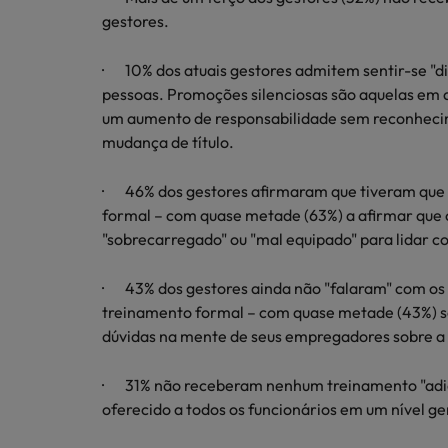
Redescubra a sua carreira
Benchmarking salarial: vital pa
gestores.
Chile
· 10% dos atuais gestores admitem sentir-se "d
Coréia do Sul
pessoas. Promoções silenciosas são aquelas em
um aumento de responsabilidade sem reconhecim
Espanha
mudança de título.
Conselhos de Carreira
Estados Unidos
Conselhos de Contratação
Como potenciar os primeiros 5 
· 46% dos gestores afirmaram que tiveram que 
11 propostas para reter e atrair
Filipinas
formal – com quase metade (63%) a afirmar que o 
"sobrecarregado" ou "mal equipado" para lidar co
Trabalhe connosco
França
· 43% dos gestores ainda não "falaram" com os s
As pessoas são o coração do nosso
Holanda
treinamento formal – com quase metade (43%) se
negócio. Ouça histórias da nossa
equipa para saber mais acerca de uma
dúvidas na mente de seus empregadores sobre a
Hong Kong
carreira na Robert Walters Portugal.
Conselhos de Contratação
· 31% não receberam nenhum treinamento "adici
Índia
O impacto da transformação dig
Saiba mais
oferecido a todos os funcionários em um nível ge
Indonésia