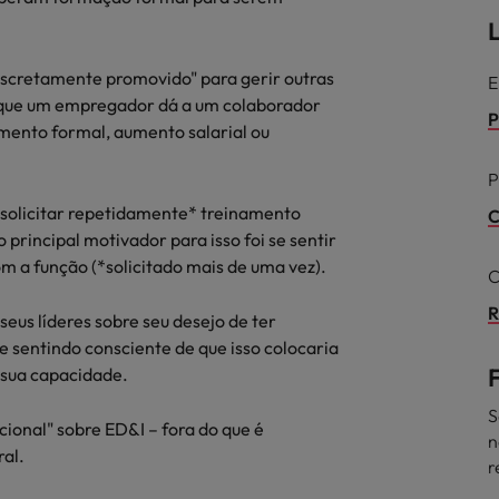
ra o sucesso
L
México
iscretamente promovido" para gerir outras
E
Nova Zelândia
 que um empregador dá a um colaborador
P
ento formal, aumento salarial ou
Oriente Médio
P
Portugal
minutos da sua entrevista
solicitar repetidamente* treinamento
C
 os talentos mais requisitados
Reino Unido
principal motivador para isso foi se sentir
m a função (*solicitado mais de uma vez).
C
Singapura
R
eus líderes sobre seu desejo de ter
Suíça
 sentindo consciente de que isso colocaria
 sua capacidade.
Tailândia
S
onal" sobre ED&I – fora do que é
Taiwan
ital no local de trabalho
n
ral.
r
Vietnã