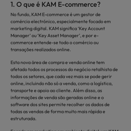
Índia
1. O que é KAM E-commerce?
Taiwan
carreira na Robert Walters Portugal.
No fundo, KAM E-commerce é um gestor de
Indonésia
Vietnã
Saiba mais
comércio electrónico, especialmente focado em
marketing digital. KAM significa ‘Key Account
Manager’ ou ‘Key Asset Manager’, e por e-
commerce entende-se todo o comércio ou
transações realizados online.
Esta nova área de compra e venda online tem
afetado todos os processos do negócio retalhista de
todos os setores, que cada vez mais se pode gerir
online, incluindo não só a venda, como a logística,
transporte e apoio ao cliente. Além disso, as
informações de venda são geradas online e o
software dos sites permite recolher os dados de
todas as vendas de forma muito mais rápida e
estruturada.