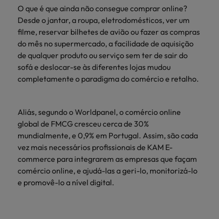
mais
ofertas
Robert
O que é que ainda não consegue comprar online?
Conselhos de Contratação
ponta a
tendências de
esquina
Como potenciar os primeiros 5
Bélgica
Malásia
ESG e responsabilidade corporativa
de
Walters.
Mainland China
Desde o jantar, a roupa, eletrodomésticos, ver um
estabelecerem-
recrutamento.
Benchmarking salarial: vital para o
minutos da sua entrevista
emprego
se em Portugal.
filme, reservar bilhetes de avião ou fazer as compras
sucesso
Canadá
Mainland China
México
do mês no supermercado, a facilidade de aquisição
Casos de sucesso
Casos de
de qualquer produto ou serviço sem ter de sair do
Chile
México
Nova Zelândia
sucesso
Conselhos de Contratação
sofá e deslocar-se às diferentes lojas mudou
11 propostas para reter e atrair os
Conheça a nossa
Oriente Médio
Coréia do Sul
Nova Zelândia
completamente o paradigma do comércio e retalho.
talentos mais requisitados
trajetória no
desenvolvimento
Portugal
Espanha
Oriente Médio
de soluções de
Conselhos de Contratação
Aliás, segundo o Worldpanel, o comércio online
Reino Unido
gestão de
Estados Unidos
Portugal
O impacto da transformação digital
global de FMCG cresceu cerca de 30%
talentos
Singapura
no local de trabalho
mundialmente, e 0,9% em Portugal. Assim, são cada
adaptadas a
Filipinas
Reino Unido
cada
vez mais necessários profissionais de KAM E-
Suíça
organização.
commerce para integrarem as empresas que façam
França
Singapura
comércio online, e ajudá-las a geri-lo, monitorizá-lo
Tailândia
Trabalhe connosco
Holanda
Suíça
e promovê-lo a nível digital.
Taiwan
As pessoas são o coração do nosso
Hong Kong
Tailândia
negócio. Ouça histórias da nossa
Vietnã
equipa para saber mais acerca de uma