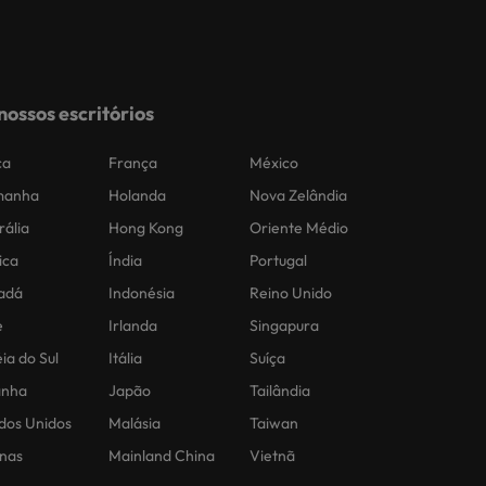
nossos escritórios
ca
França
México
manha
Holanda
Nova Zelândia
rália
Hong Kong
Oriente Médio
ica
Índia
Portugal
adá
Indonésia
Reino Unido
e
Irlanda
Singapura
ia do Sul
Itália
Suíça
anha
Japão
Tailândia
dos Unidos
Malásia
Taiwan
inas
Mainland China
Vietnã