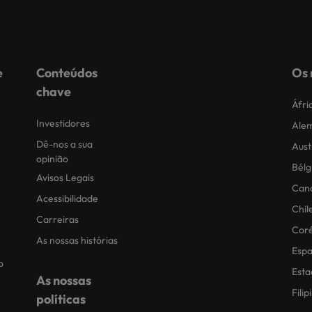
e
Conteúdos
Os 
chave
Áfri
Investidores
Ale
Dê-nos a sua
Aust
opinião
Bélg
Avisos Legais
Can
Acessibilidade
Chil
Carreiras
Coré
As nossas histórias
Esp
o
Esta
As nossas
Filip
políticas