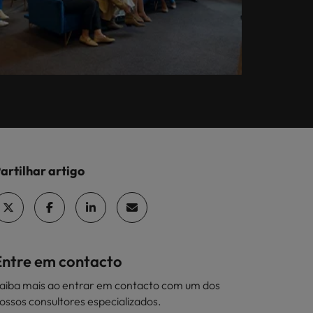
iva de
transformação
da sua entrevista
pão
Tailândia
Saiba mais
lhe as melhores soluções de recrutamento.
ação no
digital no local de
l da
lásia
Taiwan
trabalho
inland China
Vietnã
s
artilhar artigo
Entre em contacto
aiba mais ao entrar em contacto com um dos
ossos consultores especializados.