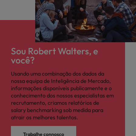
Sou Robert Walters, e
você?
Usando uma combinação dos dados da
nossa equipa de Inteligência de Mercado,
informações disponíveis publicamente e o
conhecimento dos nossos especialistas em
recrutamento, criamos relatórios de
salary benchmarking sob medida para
atrair os melhores talentos.
Trabalhe connosco