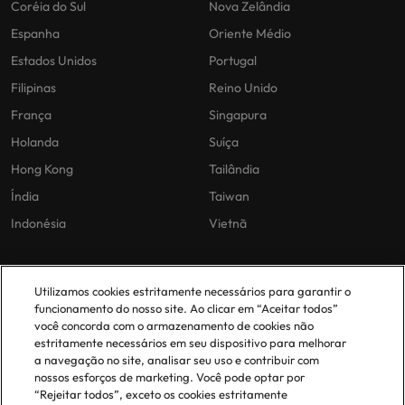
Coréia do Sul
Nova Zelândia
Espanha
Oriente Médio
Estados Unidos
Portugal
Filipinas
Reino Unido
França
Singapura
Holanda
Suíça
Hong Kong
Tailândia
Índia
Taiwan
Indonésia
Vietnã
As nossas políticas
O nosso escritório em
Utilizamos cookies estritamente necessários para garantir o
Portugal
funcionamento do nosso site. Ao clicar em “Aceitar todos”
Politica Privacidade
você concorda com o armazenamento de cookies não
estritamente necessários em seu dispositivo para melhorar
Lisboa
Politica de cookies
a navegação no site, analisar seu uso e contribuir com
Política de Biblioteca
nossos esforços de marketing. Você pode optar por
“Rejeitar todos”, exceto os cookies estritamente
Politica de escravidão moderna