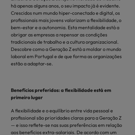
mais
ofertas
Robert
Conselhos de Contratação
há apenas alguns anos, o seu impacto já é evidente.
ponta a
tendências de
esquina
Como potenciar os primeiros 5
Bélgica
Malásia
ESG e responsabilidade corporativa
de
Walters.
Mainland China
estabelecerem-
recrutamento.
Benchmarking salarial: vital para o
Crescidos num mundo hiper-conectado e digital, os
minutos da sua entrevista
emprego
se em Portugal.
sucesso
profissionais mais jovens valorizam a flexibilidade, o
Canadá
Mainland China
México
Casos de sucesso
bem-estar e a autonomia. Esta mentalidade está a
Casos de
Chile
México
obrigar as empresas a repensar as condições
Nova Zelândia
sucesso
Conselhos de Contratação
tradicionais de trabalho e a cultura organizacional.
11 propostas para reter e atrair os
Conheça a nossa
Oriente Médio
Coréia do Sul
Nova Zelândia
Descobre como a Geração Z está a moldar o mundo
talentos mais requisitados
trajetória no
laboral em Portugal e de que forma as organizações
desenvolvimento
Portugal
Espanha
Oriente Médio
estão a adaptar-se.
de soluções de
Conselhos de Contratação
Reino Unido
gestão de
Estados Unidos
Portugal
O impacto da transformação digital
talentos
Singapura
no local de trabalho
adaptadas a
Filipinas
Reino Unido
Benefícios preferidos: a flexibilidade está em
cada
Suíça
organização.
primeiro lugar
França
Singapura
Tailândia
Trabalhe connosco
A flexibilidade e o equilíbrio entre vida pessoal e
Holanda
Suíça
Taiwan
profissional são prioridades claras para a Geração Z
As pessoas são o coração do nosso
Hong Kong
— e isso reflete-se nas suas preferências em relação
Tailândia
negócio. Ouça histórias da nossa
Vietnã
aos benefícios extra-salariais. De acordo com um
equipa para saber mais acerca de uma