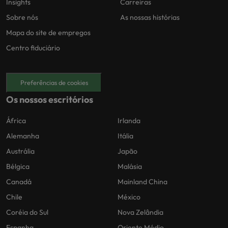
Insights
Carreiras
Sobre nós
As nossas histórias
Mapa do site de empregos
Centro fiduciário
Preferências de cookies
Os nossos escritórios
África
Irlanda
Alemanha
Itália
Austrália
Japão
Bélgica
Malásia
Canadá
Mainland China
Chile
México
Coréia do Sul
Nova Zelândia
Espanha
Oriente Médio