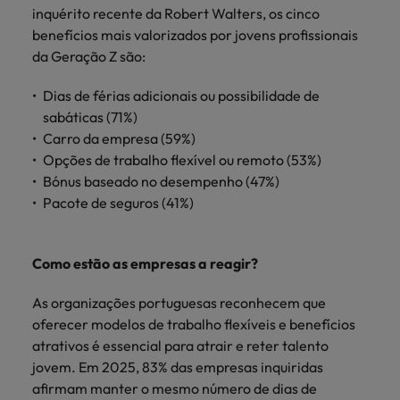
Índia
Taiwan
inquérito recente da Robert Walters, os cinco
carreira na Robert Walters Portugal.
benefícios mais valorizados por jovens profissionais
Indonésia
Vietnã
Saiba mais
da Geração Z são:
Dias de férias adicionais ou possibilidade de
sabáticas (71%)
Carro da empresa (59%)
Opções de trabalho flexível ou remoto (53%)
Bónus baseado no desempenho (47%)
Pacote de seguros (41%)
Como estão as empresas a reagir?
As organizações portuguesas reconhecem que
oferecer modelos de trabalho flexíveis e benefícios
atrativos é essencial para atrair e reter talento
jovem. Em 2025, 83% das empresas inquiridas
afirmam manter o mesmo número de dias de