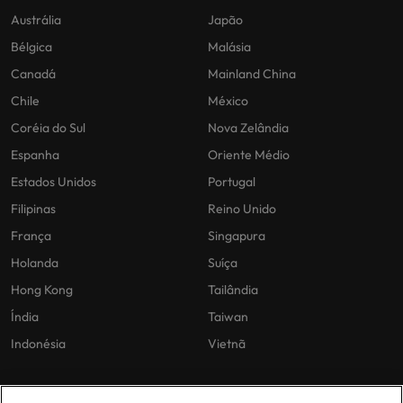
Austrália
Japão
Bélgica
Malásia
Canadá
Mainland China
Chile
México
Coréia do Sul
Nova Zelândia
Espanha
Oriente Médio
Estados Unidos
Portugal
Filipinas
Reino Unido
França
Singapura
Holanda
Suíça
Hong Kong
Tailândia
Índia
Taiwan
Indonésia
Vietnã