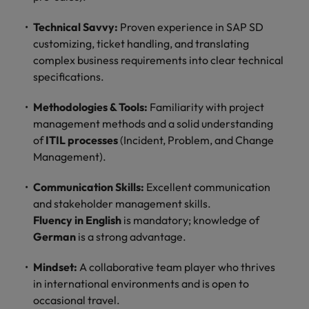
Technical Savvy:
Proven experience in SAP SD
customizing, ticket handling, and translating
complex business requirements into clear technical
specifications.
Methodologies & Tools:
Familiarity with project
management methods and a solid understanding
of
ITIL processes
(Incident, Problem, and Change
Management).
Communication Skills:
Excellent communication
and stakeholder management skills.
Fluency in English
is mandatory; knowledge of
German
is a strong advantage.
Mindset:
A collaborative team player who thrives
in international environments and is open to
occasional travel.