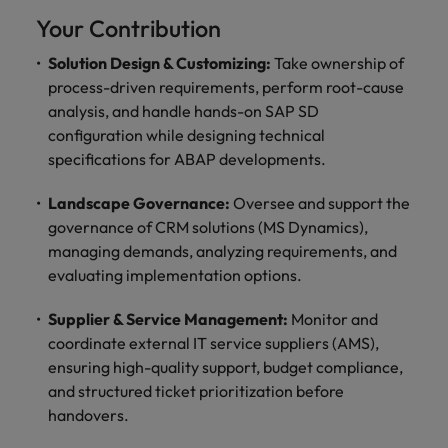
mais
ofertas
Robert
Conselhos de Contratação
ponta a
tendências de
esquina
Como potenciar os primeiros 5
Your Contribution
Bélgica
Malásia
ESG e responsabilidade corporativa
de
Walters.
Mainland China
estabelecerem-
recrutamento.
Benchmarking salarial: vital para o
minutos da sua entrevista
emprego
se em Portugal.
Solution Design & Customizing:
Take ownership of
sucesso
Canadá
Mainland China
México
process-driven requirements, perform root-cause
Casos de sucesso
Casos de
analysis, and handle hands-on SAP SD
Chile
México
Nova Zelândia
sucesso
Conselhos de Contratação
configuration while designing technical
11 propostas para reter e atrair os
Conheça a nossa
Oriente Médio
Coréia do Sul
Nova Zelândia
specifications for ABAP developments.
talentos mais requisitados
trajetória no
desenvolvimento
Portugal
Espanha
Oriente Médio
Landscape Governance:
Oversee and support the
de soluções de
governance of CRM solutions (MS Dynamics),
Conselhos de Contratação
Reino Unido
gestão de
Estados Unidos
Portugal
managing demands, analyzing requirements, and
O impacto da transformação digital
talentos
Singapura
evaluating implementation options.
no local de trabalho
adaptadas a
Filipinas
Reino Unido
cada
Suíça
Supplier & Service Management:
Monitor and
organização.
França
Singapura
coordinate external IT service suppliers (AMS),
Tailândia
Trabalhe connosco
ensuring high-quality support, budget compliance,
Holanda
Suíça
Taiwan
and structured ticket prioritization before
As pessoas são o coração do nosso
Hong Kong
handovers.
Tailândia
negócio. Ouça histórias da nossa
Vietnã
equipa para saber mais acerca de uma