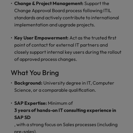
Índia
Taiwan
Change & Project Management:
Support the
carreira na Robert Walters Portugal.
Change Approval Board process following ITIL
Indonésia
Vietnã
standards and actively contribute to international
Saiba mais
implementation and upgrade projects.
Key User Empowerment:
Act as the trusted first
point of contact for external IT partners and
closely support internal key users during the rollout
of approved process changes.
What You Bring
Background:
University degree in IT, Computer
Science, or a comparable qualification.
SAP Expertise:
Minimum of
3 years of hands-on IT consulting experience in
SAP SD
, with a strong focus on Sales processes (including
pre-sales).