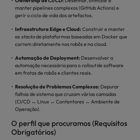
Ownership de CI/CD:
Desenhar, otimizar e
mais
ofertas
Robert
Conselhos de Contratação
ponta a
tendências de
esquina
Como potenciar os primeiros 5
manter pipelines complexos (GitHub Actions) e
Bélgica
Malásia
ESG e responsabilidade corporativa
de
Walters.
Mainland China
estabelecerem-
recrutamento.
Benchmarking salarial: vital para o
minutos da sua entrevista
gerir o ciclo de vida dos artefactos.
emprego
se em Portugal.
sucesso
Canadá
Mainland China
México
Casos de sucesso
Infraestrutura Edge e Cloud:
Casos de
Construir e manter
Chile
México
Nova Zelândia
as
stacks
de plataformas baseadas em Docker que
sucesso
Conselhos de Contratação
correm diretamente nos robôs e na cloud.
11 propostas para reter e atrair os
Conheça a nossa
Oriente Médio
Coréia do Sul
Nova Zelândia
talentos mais requisitados
trajetória no
Automação de Deployment:
Desenvolver a
desenvolvimento
Portugal
Espanha
Oriente Médio
automação necessária para o
rollout
de software
de soluções de
Conselhos de Contratação
em frotas de robôs e clientes reais.
Reino Unido
gestão de
Estados Unidos
Portugal
O impacto da transformação digital
talentos
Singapura
no local de trabalho
Resolução de Problemas Complexos:
Depurar
adaptadas a
Filipinas
Reino Unido
cada
falhas de sistema que cruzam várias camadas
Suíça
organização.
(CI/CD ↔ Linux ↔ Contentores ↔ Ambiente de
França
Singapura
Operação).
Tailândia
Trabalhe connosco
Holanda
Suíça
Taiwan
O perfil que procuramos (Requisitos
As pessoas são o coração do nosso
Hong Kong
Tailândia
Obrigatórios)
negócio. Ouça histórias da nossa
Vietnã
equipa para saber mais acerca de uma