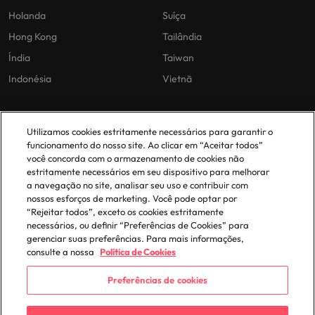
Holanda
Suíça
Hong Kong
Tailândia
Índia
Taiwan
Indonésia
Vietnã
As nossas políticas
O nosso escritório em
Utilizamos cookies estritamente necessários para garantir o
Portugal
funcionamento do nosso site. Ao clicar em “Aceitar todos”
Politica Privacidade
você concorda com o armazenamento de cookies não
estritamente necessários em seu dispositivo para melhorar
Lisboa
Politica de cookies
a navegação no site, analisar seu uso e contribuir com
Política de Biblioteca
nossos esforços de marketing. Você pode optar por
“Rejeitar todos”, exceto os cookies estritamente
Politica de escravidão moderna
necessários, ou definir “Preferências de Cookies” para
gerenciar suas preferências. Para mais informações,
consulte a nossa
Política de Cookies
Preferências de cookies