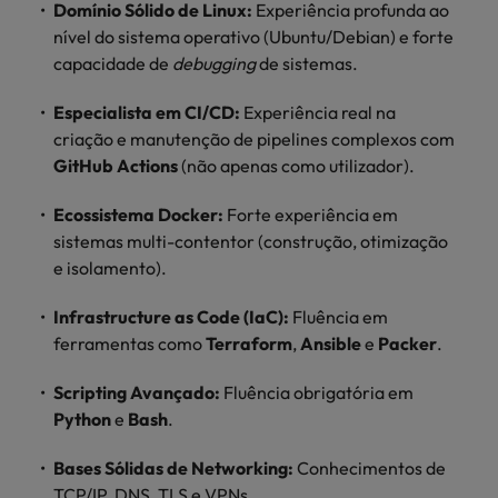
Domínio Sólido de Linux:
Experiência profunda ao
Índia
Taiwan
carreira na Robert Walters Portugal.
nível do sistema operativo (Ubuntu/Debian) e forte
Indonésia
Vietnã
capacidade de
debugging
de sistemas.
Saiba mais
Especialista em CI/CD:
Experiência real na
criação e manutenção de pipelines complexos com
GitHub Actions
(não apenas como utilizador).
Ecossistema Docker:
Forte experiência em
sistemas multi-contentor (construção, otimização
e isolamento).
Infrastructure as Code (IaC):
Fluência em
ferramentas como
Terraform
,
Ansible
e
Packer
.
Scripting Avançado:
Fluência obrigatória em
Python
e
Bash
.
Bases Sólidas de Networking:
Conhecimentos de
TCP/IP, DNS, TLS e VPNs.