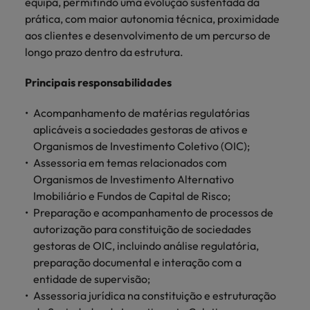
mais
equipa, permitindo uma evolução sustentada da
ofertas
Robert
Conselhos de Contratação
ponta a
tendências de
esquina
Como potenciar os primeiros 5
prática, com maior autonomia técnica, proximidade
Bélgica
Malásia
ESG e responsabilidade corporativa
de
Walters.
Mainland China
estabelecerem-
recrutamento.
Benchmarking salarial: vital para o
minutos da sua entrevista
aos clientes e desenvolvimento de um percurso de
emprego
se em Portugal.
sucesso
Canadá
Mainland China
longo prazo dentro da estrutura.
México
Casos de sucesso
Casos de
Chile
México
Nova Zelândia
sucesso
Principais responsabilidades
Conselhos de Contratação
11 propostas para reter e atrair os
Conheça a nossa
Oriente Médio
Coréia do Sul
Nova Zelândia
Acompanhamento de matérias regulatórias
talentos mais requisitados
trajetória no
aplicáveis a sociedades gestoras de ativos e
desenvolvimento
Portugal
Espanha
Oriente Médio
Organismos de Investimento Coletivo (OIC);
de soluções de
Conselhos de Contratação
Reino Unido
Assessoria em temas relacionados com
gestão de
Estados Unidos
Portugal
O impacto da transformação digital
talentos
Organismos de Investimento Alternativo
Singapura
no local de trabalho
adaptadas a
Imobiliário e Fundos de Capital de Risco;
Filipinas
Reino Unido
cada
Preparação e acompanhamento de processos de
Suíça
organização.
França
Singapura
autorização para constituição de sociedades
Tailândia
gestoras de OIC, incluindo análise regulatória,
Trabalhe connosco
Holanda
Suíça
preparação documental e interação com a
Taiwan
As pessoas são o coração do nosso
entidade de supervisão;
Hong Kong
Tailândia
negócio. Ouça histórias da nossa
Assessoria jurídica na constituição e estruturação
Vietnã
equipa para saber mais acerca de uma