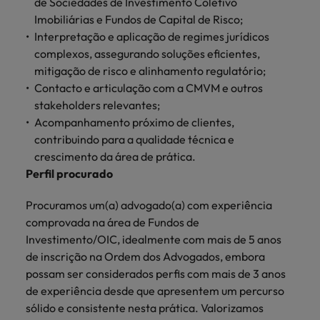
de Sociedades de Investimento Coletivo
Índia
Taiwan
carreira na Robert Walters Portugal.
Imobiliárias e Fundos de Capital de Risco;
Interpretação e aplicação de regimes jurídicos
Indonésia
Vietnã
Saiba mais
complexos, assegurando soluções eficientes,
mitigação de risco e alinhamento regulatório;
Contacto e articulação com a CMVM e outros
stakeholders relevantes;
Acompanhamento próximo de clientes,
contribuindo para a qualidade técnica e
crescimento da área de prática.
Perfil procurado
Procuramos um(a) advogado(a) com experiência
comprovada na área de Fundos de
Investimento/OIC, idealmente com mais de 5 anos
de inscrição na Ordem dos Advogados, embora
possam ser considerados perfis com mais de 3 anos
de experiência desde que apresentem um percurso
sólido e consistente nesta prática. Valorizamos