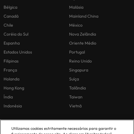
Bélgica
Malásia
Canadá
Mainland China
Chile
México
Coréia do Sul
Nova Zelândia
Espanha
Oriente Médio
Estados Unidos
Portugal
Filipinas
Reino Unido
França
Singapura
Holanda
Suíça
Hong Kong
Tailândia
Índia
Taiwan
Indonésia
Vietnã
As nossas políticas
O nosso escritório em
Utilizamos cookies estritamente necessários para garantir o