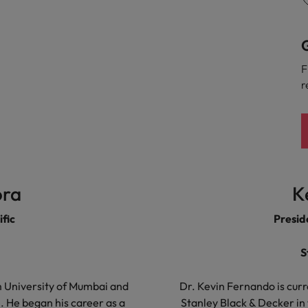
G
F
r
ora
K
fic
Presid
S
 University of Mumbai and
Dr. Kevin Fernando is curr
 He began his career as a
Stanley Black & Decker in 