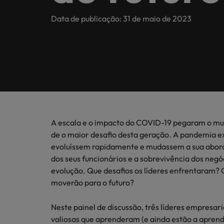
Envie o seu CV
Marketing e Vendas
Contacte-nos
de pont
Assista 
pergunt
Saiba mais
E-guides
Verdadeiramente global e orgulhosamente local, estamos 
Data de publicação: 31 de maio de 2023
em Port
Recrutamento permanente
a Rober
revelar
Calculadora de Salário
tendênc
Recursos Humanos e Legal
Fale connosco
A nossa história
Executive search
Conselho de Carreira
Casos 
Interim Management
Tecnologia e Digital
Consultoria em talentos
O nosso escritório em Portugal
Investidores
Podcasts
Conheça
desenvo
Inteligência de mercado
Lisboa
Hotelaria & Turismo
de tale
Equidade, diversidade e inclusão
Conselhos de Contratação
organiz
Os nossos escritórios
Outsourcing
Conselhos de Carreira
A escala e o impacto do COVID-19 pegaram o m
4 conselhos de carreira para o 
As histórias dos nossos candidatos, clientes e parceiros
Webinars
de o maior desafio desta geração. A pandemia ex
África
Recruitment process outsourcing
evoluíssem rapidamente e mudassem a sua abord
dos seus funcionários e a sobrevivência dos neg
Alemanha
Imprensa
Pesquisa Salarial
evolução. Que desafios os líderes enfrentaram?
Austrália
moverão para o futuro?
ESG e responsabilidade corporativa
Bélgica
Neste painel de discussão, três líderes empresari
Conselhos de Carreira
valiosas que aprenderam (e ainda estão a apren
Casos de sucesso
Conselhos de Contratação
Canadá