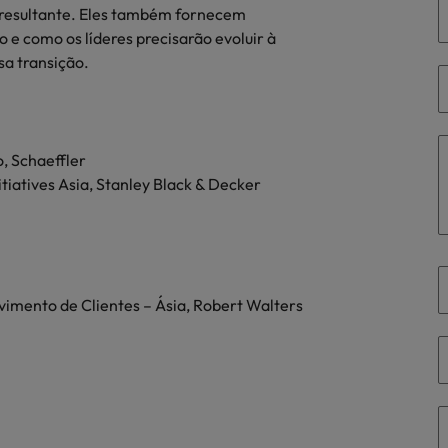
 resultante. Eles também fornecem
ra o sucesso
 e como os líderes precisarão evoluir à
México
sa transição.
Nova Zelândia
Oriente Médio
, Schaeffler
Portugal
tiatives Asia, Stanley Black & Decker
minutos da sua entrevista
 os talentos mais requisitados
Reino Unido
Singapura
Suíça
imento de Clientes – Ásia, Robert Walters
Tailândia
Taiwan
ital no local de trabalho
Vietnã