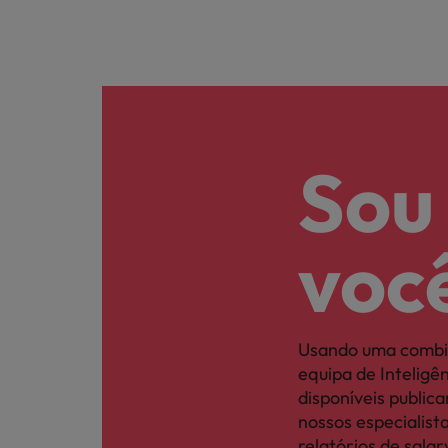
Sou
voc
Usando uma combi
equipa de Intelig
disponíveis publi
nossos especialis
relatórios de sal