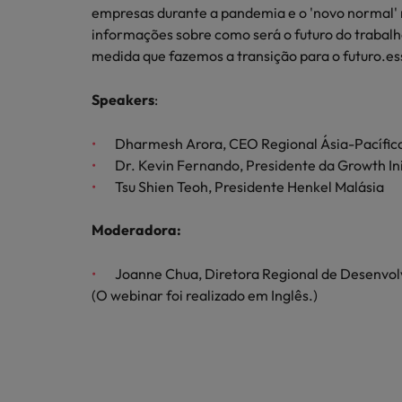
Redescubra a sua carreira
empresas durante a pandemia e o 'novo normal'
Benchmarking salarial: vital pa
informações sobre como será o futuro do trabalho
Chile
medida que fazemos a transição para o futuro.es
Coréia do Sul
Speakers
:
Espanha
Dharmesh Arora, CEO Regional Ásia-Pacífico
Conselhos de Carreira
Estados Unidos
Conselhos de Contratação
Dr. Kevin Fernando, Presidente da Growth Ini
Como potenciar os primeiros 5 
11 propostas para reter e atrair
Tsu Shien Teoh, Presidente Henkel Malásia
Filipinas
Trabalhe connosco
Moderadora:
França
As pessoas são o coração do nosso
Holanda
Joanne Chua, Diretora Regional de Desenvolv
negócio. Ouça histórias da nossa
(O webinar foi realizado em Inglês.)
equipa para saber mais acerca de uma
Hong Kong
carreira na Robert Walters Portugal.
Conselhos de Contratação
Índia
O impacto da transformação dig
Saiba mais
Indonésia