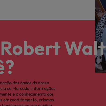
 Robert Walt
ê?
nação dos dados da nossa
ência de Mercado, informações
camente e o conhecimento dos
tas em recrutamento, criamos
ary benchmarking sob medida