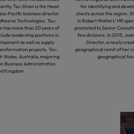
ently, Tsu-Shien is the Head
for identifying and deve
ia-Pacific business director
clients across the region. 
dhesive Technologies. Tsu-
in Robert Walters’ HR spec
en has more than 20 years of
promoted to Senior Consult
clude leadership positions in
few divisions. In 2015, Jo
lopment as well as supply
Director, a newly crea
ransformation projects. Tsu-
geographical remit of her ro
h Wales, Australia, majoring
geographical foot
 in Business Administration
ted Kingdom.