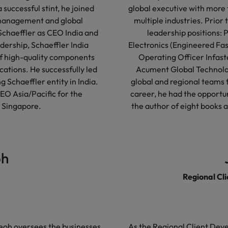
successful stint, he joined
global executive with more 
 management and global
multiple industries. Prior 
Schaeffler as CEO India and
leadership positions: P
dership, Schaeffler India
Electronics (Engineered Fas
 of high-quality components
Operating Officer Infaste
cations. He successfully led
Acument Global Technologi
g Schaeffler entity in India.
global and regional teams f
EO Asia/Pacific for the
career, he had the opportun
n Singapore.
the author of eight books a
oh
Regional Cl
Teoh oversees the businesses
As the Regional Client Deve