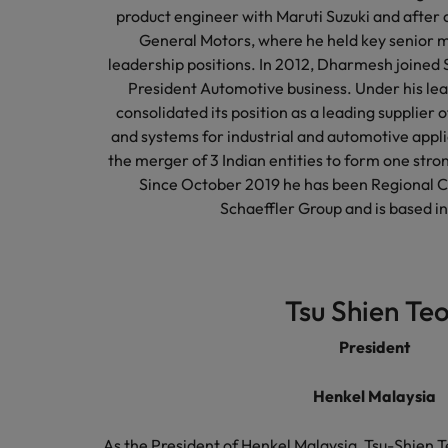
product engineer with Maruti Suzuki and after a 
General Motors, where he held key senior
leadership positions. In 2012, Dharmesh joined 
President Automotive business. Under his lea
consolidated its position as a leading supplier
and systems for industrial and automotive appli
the merger of 3 Indian entities to form one stron
Since October 2019 he has been Regional C
Schaeffler Group and is based i
Tsu Shien Te
President
Henkel Malaysia
As the President of Henkel Malaysia, Tsu-Shien 