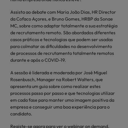
mais
ofertas
Robert
Conselhos de Contratação
ponta a
tendências de
esquina
Como potenciar os primeiros 5
Bélgica
Malásia
ESG e responsabilidade corporativa
de
Walters.
Mainland China
estabelecerem-
recrutamento.
Assista ao debate com Maria João Dias, HR Director
Benchmarking salarial: vital para o
minutos da sua entrevista
emprego
se em Portugal.
da Cofaco Açores, e Bruno Gomes, HRBP da Sonae
sucesso
Canadá
Mainland China
México
Casos de sucesso
MC, sobre como adaptar totalmente a sua estratégia
Casos de
Chile
de recrutamento remoto. São abordados diferentes
México
Nova Zelândia
sucesso
Conselhos de Contratação
casos práticos e tecnologias que podem ser usadas
11 propostas para reter e atrair os
Conheça a nossa
Oriente Médio
Coréia do Sul
Nova Zelândia
para colmatar as dificuldades no desenvolvimento
talentos mais requisitados
trajetória no
de processos de recrutamento totalmente remotos
desenvolvimento
Portugal
Espanha
Oriente Médio
durante e após o COVID-19.
de soluções de
Conselhos de Contratação
Reino Unido
gestão de
Estados Unidos
Portugal
O impacto da transformação digital
A sessão é liderada e moderada por José Miguel
talentos
Singapura
no local de trabalho
Rosenbusch, Manager na Robert Walters, que
adaptadas a
Filipinas
Reino Unido
cada
apresenta um guia sobre como realizar estes
Suíça
organização.
processos passo por passo e que tecnologias utilizar
França
Singapura
em cada fase para manter uma imagem positiva da
Tailândia
Trabalhe connosco
Holanda
Suíça
empresa e conseguir uma boa experiência para o
Taiwan
candidato.
As pessoas são o coração do nosso
Hong Kong
Tailândia
negócio. Ouça histórias da nossa
Vietnã
Registe-se agora para ver o webinar on demand.
equipa para saber mais acerca de uma