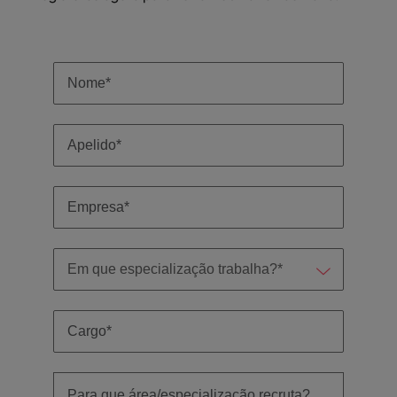
Índia
Taiwan
carreira na Robert Walters Portugal.
Indonésia
Vietnã
Saiba mais