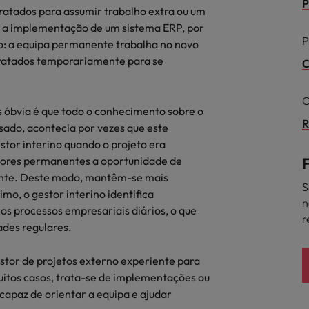
P
tratados para assumir trabalho extra ou um
ra o sucesso
o a implementação de um sistema ERP, por
México
P
o: a equipa permanente trabalha no novo
Nova Zelândia
ntratados temporariamente para se
C
Oriente Médio
C
s óbvia é que todo o conhecimento sobre o
Portugal
R
minutos da sua entrevista
ado, acontecia por vezes que este
 os talentos mais requisitados
or interino quando o projeto era
Reino Unido
dores permanentes a oportunidade de
sante. Deste modo, mantêm-se mais
Singapura
S
mo, o gestor interino identifica
n
Suíça
os processos empresariais diários, o que
r
ades regulares.
Tailândia
tor de projetos externo experiente para
Taiwan
ital no local de trabalho
uitos casos, trata-se de implementações ou
capaz de orientar a equipa e ajudar
Vietnã