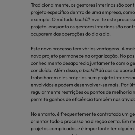
Redescubra a sua carreira
Tradicionalmente, os gestores interinos são con
Benchmarking salarial: vital pa
projeto específico dentro de uma empresa, com
Chile
exemplo. O método
backfill
inverte este process
Coréia do Sul
projeto, enquanto os gestores interinos são co
ocuparem das operações do dia a dia.
Espanha
Conselhos de Carreira
Este novo processo tem várias vantagens. A mai
Estados Unidos
Conselhos de Contratação
Como potenciar os primeiros 5 
novo projeto permanece na organização. No pass
11 propostas para reter e atrair
conhecimento desaparecia juntamente com o gest
Filipinas
concluído. Além disso, o
backfill
dá aos colabora
Trabalhe connosco
França
trabalharem eles próprios num projeto interes
envolvidos e podem desenvolver-se mais. Por últi
As pessoas são o coração do nosso
Holanda
regularmente restrições ou pontos de melhoria n
negócio. Ouça histórias da nossa
permite ganhos de eficiência também nas ativid
equipa para saber mais acerca de uma
Hong Kong
carreira na Robert Walters Portugal.
Conselhos de Contratação
No entanto, é frequentemente contratado um ges
Índia
O impacto da transformação dig
Saiba mais
orientar todo o processo na direção certa. Em m
projetos complicados e é importante ter alguém 
Indonésia