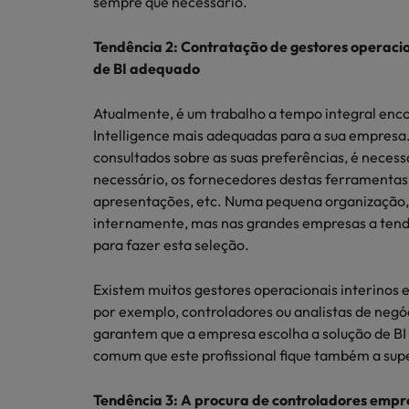
sempre que necessário.
Tendência 2: Contratação de gestores operacio
de BI adequado
Atualmente, é um trabalho a tempo integral enc
Intelligence mais adequadas para a sua empresa.
consultados sobre as suas preferências, é necessá
necessário, os fornecedores destas ferramentas
apresentações, etc. Numa pequena organização, a
internamente, mas nas grandes empresas a tendê
para fazer esta seleção.
Existem muitos gestores operacionais interinos 
por exemplo, controladores ou analistas de negó
garantem que a empresa escolha a solução de BI
comum que este profissional fique também a sup
Tendência 3: A procura de controladores empre