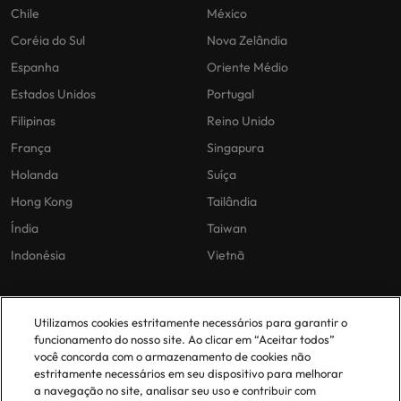
Chile
México
Coréia do Sul
Nova Zelândia
Espanha
Oriente Médio
Estados Unidos
Portugal
Filipinas
Reino Unido
França
Singapura
Holanda
Suíça
Hong Kong
Tailândia
Índia
Taiwan
Indonésia
Vietnã
As nossas políticas
O nosso escritório em
Utilizamos cookies estritamente necessários para garantir o
Portugal
funcionamento do nosso site. Ao clicar em “Aceitar todos”
Politica Privacidade
você concorda com o armazenamento de cookies não
estritamente necessários em seu dispositivo para melhorar
Lisboa
Politica de cookies
a navegação no site, analisar seu uso e contribuir com