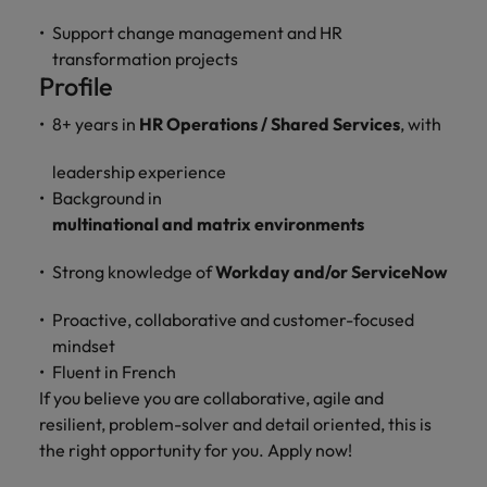
Índia
Taiwan
carreira na Robert Walters Portugal.
Support change management and HR
Indonésia
Vietnã
transformation projects
Saiba mais
Profile
8+ years in
HR Operations / Shared Services
, with
leadership experience
Background in
multinational and matrix environments
Strong knowledge of
Workday and/or ServiceNow
Proactive, collaborative and customer-focused
mindset
Fluent in French
If you believe you are collaborative, agile and
resilient, problem-solver and detail oriented, this is
the right opportunity for you. Apply now!