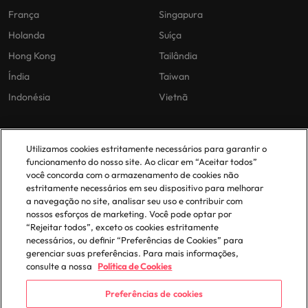
França
Singapura
Holanda
Suíça
Hong Kong
Tailândia
Índia
Taiwan
Indonésia
Vietnã
As nossas políticas
O nosso escritório em
Utilizamos cookies estritamente necessários para garantir o
Portugal
funcionamento do nosso site. Ao clicar em “Aceitar todos”
Politica Privacidade
você concorda com o armazenamento de cookies não
estritamente necessários em seu dispositivo para melhorar
Lisboa
Politica de cookies
a navegação no site, analisar seu uso e contribuir com
Política de Biblioteca
nossos esforços de marketing. Você pode optar por
“Rejeitar todos”, exceto os cookies estritamente
Politica de escravidão moderna
necessários, ou definir “Preferências de Cookies” para
gerenciar suas preferências. Para mais informações,
consulte a nossa
Política de Cookies
Preferências de cookies