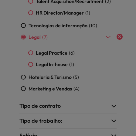
Talent Acquisition/Recruitment
(2)
Índia
Taiwan
carreira na Robert Walters Portugal.
HR Director/Manager
(1)
Indonésia
Vietnã
Saiba mais
Tecnologias de informação
(10)
Legal
(7)
Legal Practice
(6)
Legal In-house
(1)
Hotelaria & Turismo
(5)
Marketing e Vendas
(4)
Tipo de contrato
Tipo de trabalho:
Salário