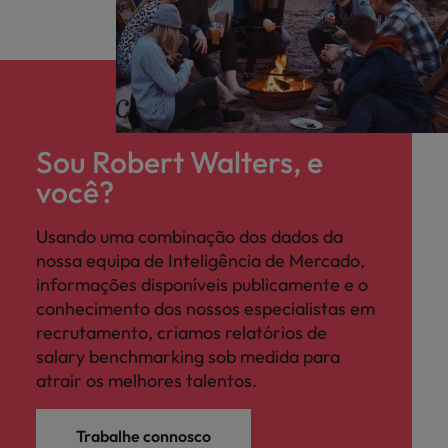
Sou Robert Walters, e
você?
Usando uma combinação dos dados da
nossa equipa de Inteligência de Mercado,
informações disponíveis publicamente e o
conhecimento dos nossos especialistas em
recrutamento, criamos relatórios de
salary benchmarking sob medida para
atrair os melhores talentos.
Trabalhe connosco