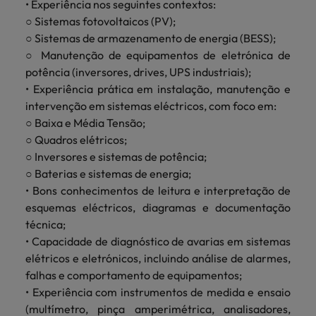
• Experiência nos seguintes contextos:
Índia
Taiwan
carreira na Robert Walters Portugal.
○ Sistemas fotovoltaicos (PV);
Indonésia
Vietnã
○ Sistemas de armazenamento de energia (BESS);
Saiba mais
○ Manutenção de equipamentos de eletrónica de
potência (inversores, drives, UPS industriais);
• Experiência prática em instalação, manutenção e
intervenção em sistemas eléctricos, com foco em:
○ Baixa e Média Tensão;
○ Quadros elétricos;
○ Inversores e sistemas de potência;
○ Baterias e sistemas de energia;
• Bons conhecimentos de leitura e interpretação de
esquemas eléctricos, diagramas e documentação
técnica;
• Capacidade de diagnóstico de avarias em sistemas
elétricos e eletrónicos, incluindo análise de alarmes,
falhas e comportamento de equipamentos;
• Experiência com instrumentos de medida e ensaio
(multímetro, pinça amperimétrica, analisadores,