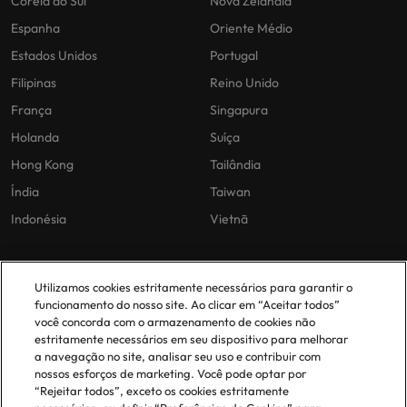
Coréia do Sul
Nova Zelândia
Espanha
Oriente Médio
Estados Unidos
Portugal
Filipinas
Reino Unido
França
Singapura
Holanda
Suíça
Hong Kong
Tailândia
Índia
Taiwan
Indonésia
Vietnã
As nossas políticas
O nosso escritório em
Utilizamos cookies estritamente necessários para garantir o
Portugal
funcionamento do nosso site. Ao clicar em “Aceitar todos”
Politica Privacidade
você concorda com o armazenamento de cookies não
estritamente necessários em seu dispositivo para melhorar
Lisboa
Politica de cookies
a navegação no site, analisar seu uso e contribuir com
Política de Biblioteca
nossos esforços de marketing. Você pode optar por
“Rejeitar todos”, exceto os cookies estritamente
Politica de escravidão moderna