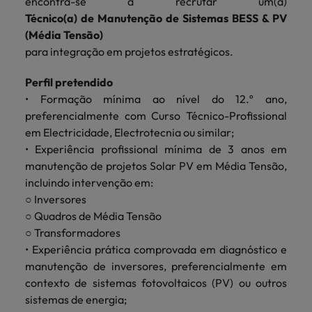
encontra-se a recrutar um(a)
mais
ofertas
Robert
Conselhos de Contratação
ponta a
tendências de
esquina
Como potenciar os primeiros 5
Técnico(a) de Manutenção de Sistemas BESS & PV
Bélgica
Malásia
ESG e responsabilidade corporativa
de
Walters.
Mainland China
estabelecerem-
recrutamento.
Benchmarking salarial: vital para o
minutos da sua entrevista
(Média Tensão)
emprego
se em Portugal.
sucesso
Canadá
Mainland China
para integração em projetos estratégicos.
México
Casos de sucesso
Casos de
Chile
México
Nova Zelândia
sucesso
Perfil pretendido
Conselhos de Contratação
• Formação mínima ao nível do 12.º ano,
11 propostas para reter e atrair os
Conheça a nossa
Oriente Médio
Coréia do Sul
Nova Zelândia
preferencialmente com Curso Técnico-Profissional
talentos mais requisitados
trajetória no
em Electricidade, Electrotecnia ou similar;
desenvolvimento
Portugal
Espanha
Oriente Médio
• Experiência profissional mínima de 3 anos em
de soluções de
Conselhos de Contratação
Reino Unido
gestão de
manutenção de projetos Solar PV em Média Tensão,
Estados Unidos
Portugal
O impacto da transformação digital
talentos
incluindo intervenção em:
Singapura
no local de trabalho
adaptadas a
Filipinas
○ Inversores
Reino Unido
cada
○ Quadros de Média Tensão
Suíça
organização.
França
Singapura
○ Transformadores
Tailândia
Trabalhe connosco
• Experiência prática comprovada em diagnóstico e
Holanda
Suíça
manutenção de inversores, preferencialmente em
Taiwan
As pessoas são o coração do nosso
contexto de sistemas fotovoltaicos (PV) ou outros
Hong Kong
Tailândia
negócio. Ouça histórias da nossa
Vietnã
sistemas de energia;
equipa para saber mais acerca de uma