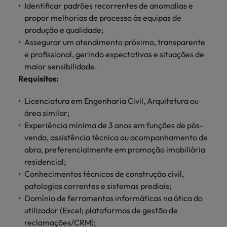
Índia
Taiwan
Identificar padrões recorrentes de anomalias e
carreira na Robert Walters Portugal.
propor melhorias de processo às equipas de
Indonésia
Vietnã
produção e qualidade;
Saiba mais
Assegurar um atendimento próximo, transparente
e profissional, gerindo expectativas e situações de
maior sensibilidade.
Requisitos:
Licenciatura em Engenharia Civil, Arquitetura ou
área similar;
Experiência mínima de 3 anos em funções de pós-
venda, assistência técnica ou acompanhamento de
obra, preferencialmente em promoção imobiliária
residencial;
Conhecimentos técnicos de construção civil,
patologias correntes e sistemas prediais;
Domínio de ferramentas informáticas na ótica do
utilizador (Excel; plataformas de gestão de
reclamações/CRM);