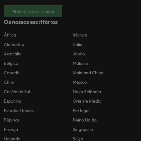
Preferências de cookies
Os nossos escritórios
África
Irlanda
Alemanha
Itália
Austrália
Japão
Bélgica
Malásia
Canadá
Mainland China
Chile
México
Coréia do Sul
Nova Zelândia
Espanha
Oriente Médio
Estados Unidos
Portugal
Filipinas
Reino Unido
França
Singapura
Holanda
Suíça