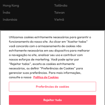
Hong Kong
Tailândia
Índia
Taiwan
Indonésia
Vietnã
As nossas políticas
O nosso escritório em
Utilizamos cookies estritamente necessários para garantir o
Portugal
funcionamento do nosso site. Ao clicar em “Aceitar todos”
Politica Privacidade
você concorda com o armazenamento de cookies não
estritamente necessários em seu dispositivo para melhorar
Lisboa
Politica de cookies
a navegação no site, analisar seu uso e contribuir com
Política de Biblioteca
nossos esforços de marketing. Você pode optar por
“Rejeitar todos”, exceto os cookies estritamente
Politica de escravidão moderna
necessários, ou definir “Preferências de Cookies” para
gerenciar suas preferências. Para mais informações,
consulte a nossa
Política de Cookies
Preferências de cookies
© 2025 Robert Walters Plc. All Rights Reserved.
Rejeitar tudo