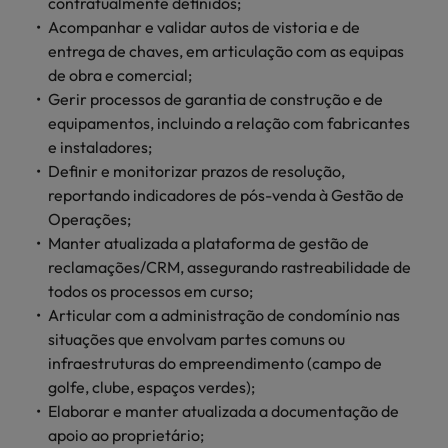
mais
contratualmente definidos;
ofertas
Robert
Conselhos de Contratação
ponta a
tendências de
esquina
Como potenciar os primeiros 5
Acompanhar e validar autos de vistoria e de
Bélgica
Malásia
ESG e responsabilidade corporativa
de
Walters.
Mainland China
estabelecerem-
recrutamento.
Benchmarking salarial: vital para o
minutos da sua entrevista
entrega de chaves, em articulação com as equipas
emprego
se em Portugal.
sucesso
Canadá
Mainland China
de obra e comercial;
México
Casos de sucesso
Casos de
Gerir processos de garantia de construção e de
Chile
México
Nova Zelândia
sucesso
equipamentos, incluindo a relação com fabricantes
Conselhos de Contratação
e instaladores;
11 propostas para reter e atrair os
Conheça a nossa
Oriente Médio
Coréia do Sul
Nova Zelândia
Definir e monitorizar prazos de resolução,
talentos mais requisitados
trajetória no
desenvolvimento
Portugal
reportando indicadores de pós-venda à Gestão de
Espanha
Oriente Médio
de soluções de
Operações;
Conselhos de Contratação
Reino Unido
gestão de
Estados Unidos
Manter atualizada a plataforma de gestão de
Portugal
O impacto da transformação digital
talentos
reclamações/CRM, assegurando rastreabilidade de
Singapura
no local de trabalho
adaptadas a
Filipinas
Reino Unido
todos os processos em curso;
cada
Suíça
Articular com a administração de condomínio nas
organização.
França
Singapura
situações que envolvam partes comuns ou
Tailândia
Trabalhe connosco
infraestruturas do empreendimento (campo de
Holanda
Suíça
golfe, clube, espaços verdes);
Taiwan
As pessoas são o coração do nosso
Elaborar e manter atualizada a documentação de
Hong Kong
Tailândia
negócio. Ouça histórias da nossa
Vietnã
apoio ao proprietário;
equipa para saber mais acerca de uma