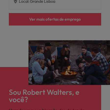
Local
:
Grande Lisboa
Ver mais ofertas de emprego
Sou Robert Walters, e
você?