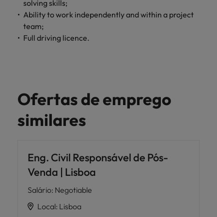
solving skills;
Índia
Taiwan
carreira na Robert Walters Portugal.
Ability to work independently and within a project
Indonésia
Vietnã
team;
Saiba mais
Full driving licence.
Ofertas de emprego
similares
Eng. Civil Responsável de Pós-
Venda | Lisboa
Salário
:
Negotiable
Local
:
Lisboa