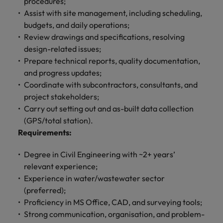
procedures;
mais
ofertas
Robert
Conselhos de Contratação
ponta a
tendências de
esquina
Como potenciar os primeiros 5
Assist with site management, including scheduling,
Bélgica
Malásia
ESG e responsabilidade corporativa
de
Walters.
Mainland China
estabelecerem-
recrutamento.
Benchmarking salarial: vital para o
minutos da sua entrevista
budgets, and daily operations;
emprego
se em Portugal.
sucesso
Canadá
Mainland China
Review drawings and specifications, resolving
México
Casos de sucesso
Casos de
design-related issues;
Chile
México
Nova Zelândia
sucesso
Prepare technical reports, quality documentation,
Conselhos de Contratação
and progress updates;
11 propostas para reter e atrair os
Conheça a nossa
Oriente Médio
Coréia do Sul
Nova Zelândia
Coordinate with subcontractors, consultants, and
talentos mais requisitados
trajetória no
project stakeholders;
desenvolvimento
Portugal
Espanha
Oriente Médio
de soluções de
Carry out setting out and as-built data collection
Conselhos de Contratação
Reino Unido
gestão de
(GPS/total station).
Estados Unidos
Portugal
O impacto da transformação digital
talentos
Requirements:
Singapura
no local de trabalho
adaptadas a
Filipinas
Reino Unido
cada
Degree in Civil Engineering with ~2+ years’
Suíça
organização.
França
Singapura
relevant experience;
Tailândia
Trabalhe connosco
Experience in water/wastewater sector
Holanda
Suíça
(preferred);
Taiwan
As pessoas são o coração do nosso
Proficiency in MS Office, CAD, and surveying tools;
Hong Kong
Tailândia
negócio. Ouça histórias da nossa
Vietnã
Strong communication, organisation, and problem-
equipa para saber mais acerca de uma