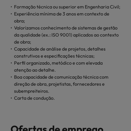
Índia
Taiwan
carreira na Robert Walters Portugal.
Formação técnica ou superior em Engenharia Civil;
Experiência mínima de 3 anos em contexto de
Indonésia
Vietnã
Saiba mais
obra;
Valorizamos conhecimento de sistemas de gestão
da qualidade (ex.: ISO 9001) aplicados ao contexto
de obra;
Capacidade de análise de projetos, detalhes
construtivos e especificações técnicas;
Perfil organizado, metódico e com elevada
atenção ao detalhe.
Boa capacidade de comunicação técnica com
direção de obra, projetistas, fornecedores e
subempreiteiros.
Carta de condução.
Ofertas de emprego