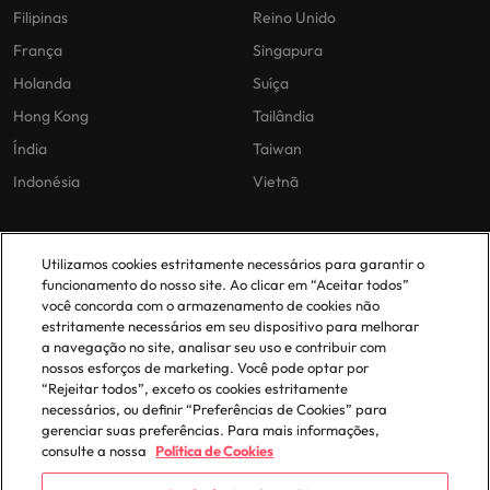
Filipinas
Reino Unido
França
Singapura
Holanda
Suíça
Hong Kong
Tailândia
Índia
Taiwan
Indonésia
Vietnã
As nossas políticas
O nosso escritório em
Utilizamos cookies estritamente necessários para garantir o
Portugal
funcionamento do nosso site. Ao clicar em “Aceitar todos”
Politica Privacidade
você concorda com o armazenamento de cookies não
estritamente necessários em seu dispositivo para melhorar
Lisboa
Politica de cookies
a navegação no site, analisar seu uso e contribuir com
Política de Biblioteca
nossos esforços de marketing. Você pode optar por
“Rejeitar todos”, exceto os cookies estritamente
Politica de escravidão moderna
necessários, ou definir “Preferências de Cookies” para
gerenciar suas preferências. Para mais informações,
consulte a nossa
Política de Cookies