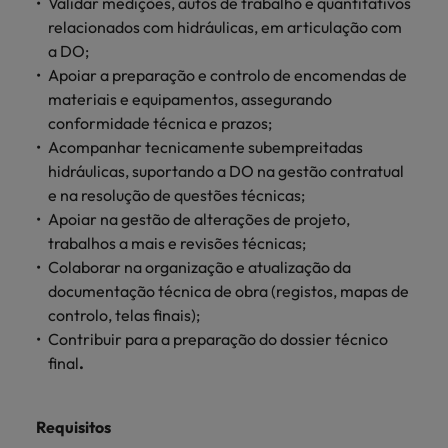
mais
Validar medições, autos de trabalho e quantitativos
ofertas
Robert
Conselhos de Contratação
ponta a
tendências de
esquina
Como potenciar os primeiros 5
relacionados com hidráulicas, em articulação com
Bélgica
Malásia
ESG e responsabilidade corporativa
de
Walters.
Mainland China
estabelecerem-
recrutamento.
Benchmarking salarial: vital para o
minutos da sua entrevista
a DO;
emprego
se em Portugal.
sucesso
Canadá
Mainland China
Apoiar a preparação e controlo de encomendas de
México
Casos de sucesso
Casos de
materiais e equipamentos, assegurando
Chile
México
Nova Zelândia
sucesso
conformidade técnica e prazos;
Conselhos de Contratação
Acompanhar tecnicamente subempreitadas
11 propostas para reter e atrair os
Conheça a nossa
Oriente Médio
Coréia do Sul
Nova Zelândia
hidráulicas, suportando a DO na gestão contratual
talentos mais requisitados
trajetória no
desenvolvimento
Portugal
e na resolução de questões técnicas;
Espanha
Oriente Médio
de soluções de
Apoiar na gestão de alterações de projeto,
Conselhos de Contratação
Reino Unido
gestão de
Estados Unidos
trabalhos a mais e revisões técnicas;
Portugal
O impacto da transformação digital
talentos
Colaborar na organização e atualização da
Singapura
no local de trabalho
adaptadas a
Filipinas
Reino Unido
documentação técnica de obra (registos, mapas de
cada
Suíça
controlo, telas finais);
organização.
França
Singapura
Contribuir para a preparação do dossier técnico
Tailândia
Trabalhe connosco
final
.
Holanda
Suíça
Taiwan
As pessoas são o coração do nosso
Hong Kong
Tailândia
negócio. Ouça histórias da nossa
Requisitos
Vietnã
equipa para saber mais acerca de uma