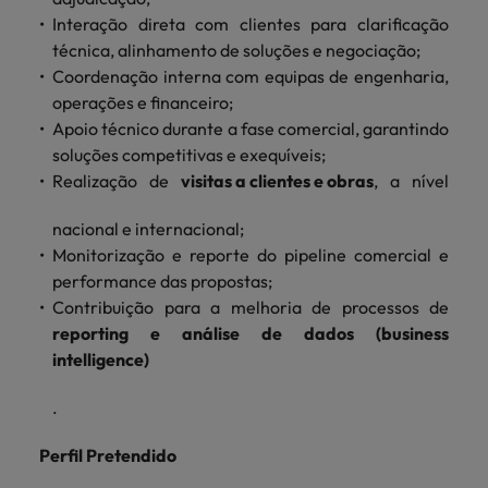
Índia
Taiwan
carreira na Robert Walters Portugal.
Interação direta com clientes para clarificação
técnica, alinhamento de soluções e negociação;
Indonésia
Vietnã
Saiba mais
Coordenação interna com equipas de engenharia,
operações e financeiro;
Apoio técnico durante a fase comercial, garantindo
soluções competitivas e exequíveis;
Realização de
visitas a clientes e obras
, a nível
nacional e internacional;
Monitorização e reporte do pipeline comercial e
performance das propostas;
Contribuição para a melhoria de processos de
reporting e análise de dados (business
intelligence)
.
Perfil Pretendido