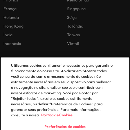
Filipinas
Reino Unido
França
Singapura
Holanda
Suíça
Hong Kong
Tailândia
Índia
Taiwan
Indonésia
Vietnã
As nossas políticas
O nosso escritório em
Utilizamos cookies estritamente necessários para garantir o
Portugal
funcionamento do nosso site. Ao clicar em “Aceitar todos”
Politica Privacidade
você concorda com o armazenamento de cookies não
estritamente necessários em seu dispositivo para melhorar
Lisboa
Politica de cookies
a navegação no site, analisar seu uso e contribuir com
Política de Biblioteca
nossos esforços de marketing. Você pode optar por
“Rejeitar todos”, exceto os cookies estritamente
Politica de escravidão moderna
necessários, ou definir “Preferências de Cookies” para
gerenciar suas preferências. Para mais informações,
consulte a nossa
Política de Cookies
Preferências de cookies