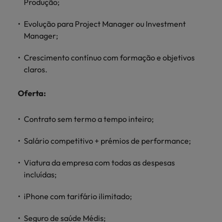
Produção;
Índia
Taiwan
carreira na Robert Walters Portugal.
Evolução para Project Manager ou Investment
Indonésia
Vietnã
Saiba mais
Manager;
Crescimento contínuo com formação e objetivos
claros.
Oferta:
Contrato sem termo a tempo inteiro;
Salário competitivo + prémios de performance;
Viatura da empresa com todas as despesas
incluídas;
iPhone com tarifário ilimitado;
Seguro de saúde Médis;