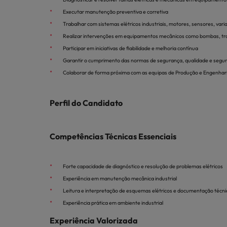
Redescubra a sua carreira
Benchmarking salarial: vital pa
Executar manutenção preventiva e corretiva
Chile
Trabalhar com sistemas elétricos industriais, motores, sensores, vari
Realizar intervenções em equipamentos mecânicos como bombas, tra
Coréia do Sul
Participar em iniciativas de fiabilidade e melhoria contínua
Garantir o cumprimento das normas de segurança, qualidade e segu
Espanha
Colaborar de forma próxima com as equipas de Produção e Engenhar
Conselhos de Carreira
Estados Unidos
Conselhos de Contratação
Como potenciar os primeiros 5 
Perfil do Candidato
11 propostas para reter e atrair
Filipinas
Trabalhe connosco
França
Competências Técnicas Essenciais
As pessoas são o coração do nosso
Holanda
negócio. Ouça histórias da nossa
Forte capacidade de diagnóstico e resolução de problemas elétricos
equipa para saber mais acerca de uma
Hong Kong
Experiência em manutenção mecânica industrial
carreira na Robert Walters Portugal.
Conselhos de Contratação
Leitura e interpretação de esquemas elétricos e documentação técni
Índia
O impacto da transformação dig
Saiba mais
Experiência prática em ambiente industrial
Indonésia
Experiência Valorizada