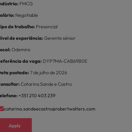
ndústria:
FMCG
alário:
Negotiable
ipo de trabalho:
Presencial
ível de experiência:
Gerente sénior
ocal:
Odemira
eferência da vaga:
DYP7MA-CAB69B0E
ata postada:
7 de julho de 2026
onsultor:
Catarina Sande e Castro
elefone:
+351 210 403 239
catarina.sandeecastro@robertwalters.com
Apply