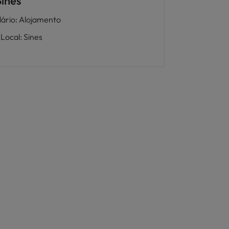
Sines
lário
:
Alojamento
Local
:
Sines