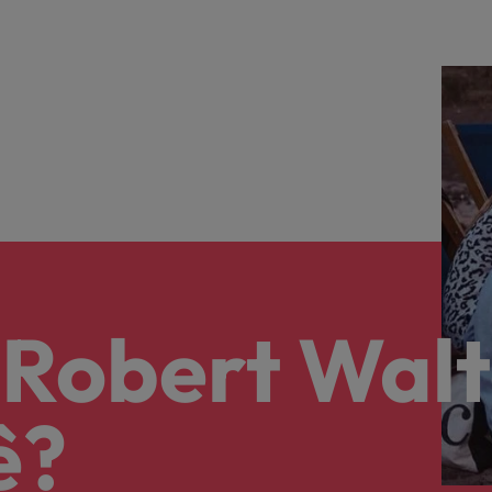
 Robert Walt
ê?