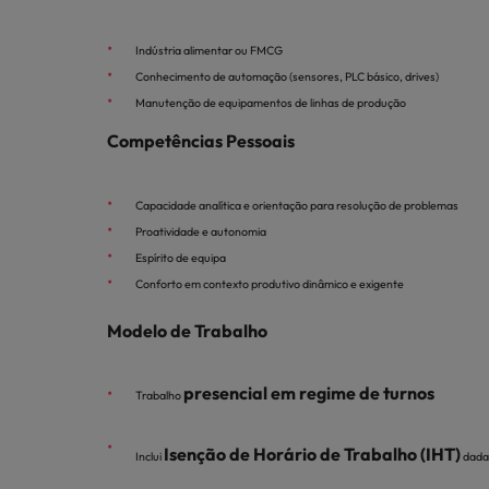
Indústria alimentar ou FMCG
Conhecimento de automação (sensores, PLC básico, drives)
Manutenção de equipamentos de linhas de produção
Competências Pessoais
Capacidade analítica e orientação para resolução de problemas
Proatividade e autonomia
Espírito de equipa
Conforto em contexto produtivo dinâmico e exigente
Modelo de Trabalho
presencial em regime de turnos
Trabalho
Isenção de Horário de Trabalho (IHT)
Inclui
dada 