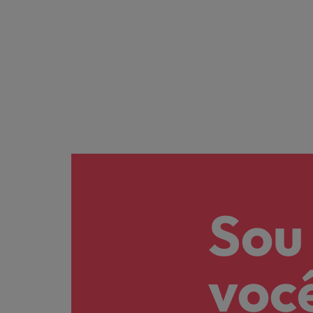
Sou
voc