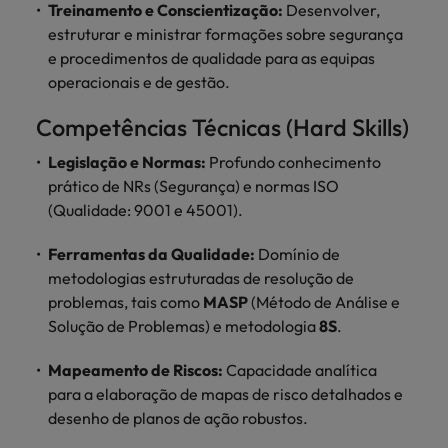
Índia
Treinamento e Conscientização:
Taiwan
Desenvolver,
carreira na Robert Walters Portugal.
estruturar e ministrar formações sobre segurança
Indonésia
Vietnã
e procedimentos de qualidade para as equipas
Saiba mais
operacionais e de gestão.
Competências Técnicas (Hard Skills)
Legislação e Normas:
Profundo conhecimento
prático de NRs (Segurança) e normas ISO
(Qualidade: 9001 e 45001).
Ferramentas da Qualidade:
Domínio de
metodologias estruturadas de resolução de
problemas, tais como
MASP
(Método de Análise e
Solução de Problemas) e metodologia
8S
.
Mapeamento de Riscos:
Capacidade analítica
para a elaboração de mapas de risco detalhados e
desenho de planos de ação robustos.