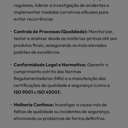
mais
ofertas
Robert
regulares, liderar a investigação de acidentes e
Conselhos de Contratação
ponta a
tendências de
esquina
Como potenciar os primeiros 5
Bélgica
Malásia
ESG e responsabilidade corporativa
de
Walters.
Mainland China
estabelecerem-
recrutamento.
implementar medidas corretivas eficazes para
Benchmarking salarial: vital para o
minutos da sua entrevista
emprego
se em Portugal.
evitar recorrências.
sucesso
Canadá
Mainland China
México
Casos de sucesso
Casos de
Controlo de Processos (Qualidade):
Monitorizar,
Chile
México
Nova Zelândia
sucesso
Conselhos de Contratação
testar e analisar desde as matérias-primas até aos
11 propostas para reter e atrair os
Conheça a nossa
Oriente Médio
Coréia do Sul
Nova Zelândia
produtos finais, assegurando os mais elevados
talentos mais requisitados
trajetória no
padrões de excelência.
desenvolvimento
Portugal
Espanha
Oriente Médio
de soluções de
Conformidade Legal e Normativa:
Garantir o
Conselhos de Contratação
Reino Unido
gestão de
Estados Unidos
Portugal
cumprimento estrito das Normas
O impacto da transformação digital
talentos
Singapura
Regulamentadoras (NRs) e a manutenção das
no local de trabalho
adaptadas a
Filipinas
Reino Unido
certificações de qualidade e segurança (como a
cada
Suíça
organização.
ISO 9001
e
ISO 45001
).
França
Singapura
Tailândia
Trabalhe connosco
Melhoria Contínua:
Investigar a causa-raiz de
Holanda
Suíça
Taiwan
falhas de qualidade ou incidentes de segurança,
As pessoas são o coração do nosso
eliminando os problemas de forma definitiva.
Hong Kong
Tailândia
negócio. Ouça histórias da nossa
Vietnã
equipa para saber mais acerca de uma