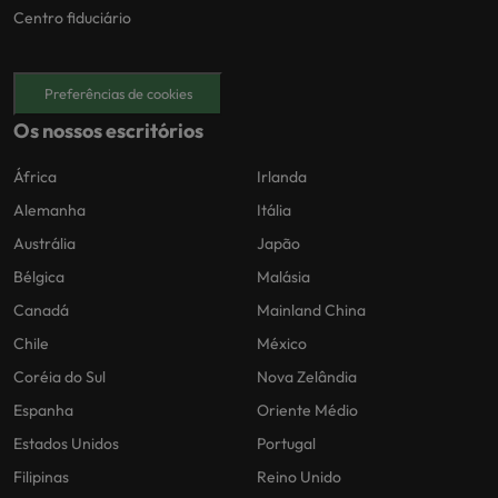
Centro fiduciário
Preferências de cookies
Os nossos escritórios
África
Irlanda
Alemanha
Itália
Austrália
Japão
Bélgica
Malásia
Canadá
Mainland China
Chile
México
Coréia do Sul
Nova Zelândia
Espanha
Oriente Médio
Estados Unidos
Portugal
Filipinas
Reino Unido