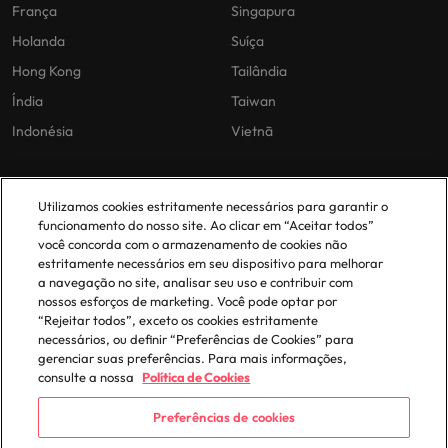
França
Singapura
Holanda
Suíça
Hong Kong
Tailândia
Índia
Taiwan
Indonésia
Vietnã
As nossas políticas
O nosso escritório em
Utilizamos cookies estritamente necessários para garantir o
Portugal
funcionamento do nosso site. Ao clicar em “Aceitar todos”
Politica Privacidade
você concorda com o armazenamento de cookies não
estritamente necessários em seu dispositivo para melhorar
Lisboa
Politica de cookies
a navegação no site, analisar seu uso e contribuir com
Política de Biblioteca
nossos esforços de marketing. Você pode optar por
“Rejeitar todos”, exceto os cookies estritamente
Politica de escravidão moderna
necessários, ou definir “Preferências de Cookies” para
gerenciar suas preferências. Para mais informações,
consulte a nossa
Política de Cookies
Preferências de cookies