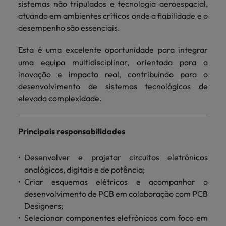
mais
sistemas não tripulados e tecnologia aeroespacial,
ofertas
Robert
Conselhos de Contratação
ponta a
tendências de
esquina
Como potenciar os primeiros 5
Bélgica
Malásia
ESG e responsabilidade corporativa
atuando em ambientes críticos onde a fiabilidade e o
de
Walters.
Mainland China
estabelecerem-
recrutamento.
Benchmarking salarial: vital para o
minutos da sua entrevista
desempenho são essenciais.
emprego
se em Portugal.
sucesso
Canadá
Mainland China
México
Casos de sucesso
Casos de
Esta é uma excelente oportunidade para integrar
Chile
México
Nova Zelândia
sucesso
uma equipa multidisciplinar, orientada para a
Conselhos de Contratação
inovação e impacto real, contribuindo para o
11 propostas para reter e atrair os
Conheça a nossa
Oriente Médio
Coréia do Sul
Nova Zelândia
desenvolvimento de sistemas tecnológicos de
talentos mais requisitados
trajetória no
desenvolvimento
Portugal
elevada complexidade.
Espanha
Oriente Médio
de soluções de
Conselhos de Contratação
Reino Unido
gestão de
Estados Unidos
Portugal
O impacto da transformação digital
talentos
Principais responsabilidades
Singapura
no local de trabalho
adaptadas a
Filipinas
Reino Unido
cada
Suíça
Desenvolver e projetar circuitos eletrónicos
organização.
França
Singapura
analógicos, digitais e de potência;
Tailândia
Trabalhe connosco
Criar esquemas elétricos e acompanhar o
Holanda
Suíça
desenvolvimento de PCB em colaboração com PCB
Taiwan
As pessoas são o coração do nosso
Designers;
Hong Kong
Tailândia
negócio. Ouça histórias da nossa
Vietnã
Selecionar componentes eletrónicos com foco em
equipa para saber mais acerca de uma