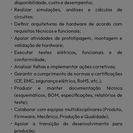
disponibilidade, custo e desempenho;
Índia
Taiwan
carreira na Robert Walters Portugal.
Realizar simulações, análises e cálculos de
Indonésia
Vietnã
circuitos;
Saiba mais
Definir arquiteturas de hardware de acordo com
requisitos técnicos e funcionais;
Apoiar atividades de prototipagem, montagem e
validação de hardware;
Executar testes elétricos, funcionais e de
conformidade;
Analisar falhas e implementar ações corretivas;
Garantir o cumprimento de normas e certificações
(CE, EMC, segurança elétrica, RoHS, etc.);
Produzir e manter documentação técnica
(esquemáticos, BOM, especificações, relatórios de
teste);
Colaborar com equipas multidisciplinares (Produto,
Firmware, Mecânica, Produção e Qualidade);
Apoiar a transição do desenvolvimento para
produção;