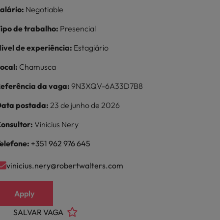
alário:
Negotiable
ipo de trabalho:
Presencial
ível de experiência:
Estagiário
ocal:
Chamusca
eferência da vaga:
9N3XQV-6A33D7B8
ata postada:
23 de junho de 2026
onsultor:
Vinicius Nery
elefone:
+351 962 976 645
vinicius.nery@robertwalters.com
Apply
SALVAR VAGA