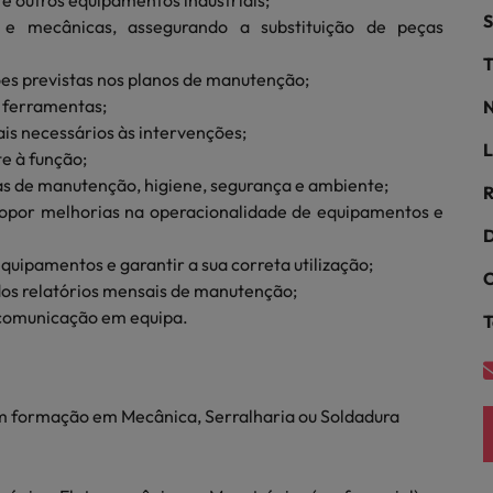
 e outros equipamentos industriais;
S
ra o sucesso
s e mecânicas, assegurando a substituição de peças
México
T
s previstas nos planos de manutenção;
Nova Zelândia
e ferramentas;
N
ais necessários às intervenções;
Oriente Médio
L
e à função;
s de manutenção, higiene, segurança e ambiente;
Portugal
R
minutos da sua entrevista
ropor melhorias na operacionalidade de equipamentos e
 os talentos mais requisitados
Reino Unido
D
quipamentos e garantir a sua correta utilização;
C
Singapura
dos relatórios mensais de manutenção;
 comunicação em equipa.
T
Suíça
Tailândia
om formação em Mecânica, Serralharia ou Soldadura
Taiwan
ital no local de trabalho
Vietnã