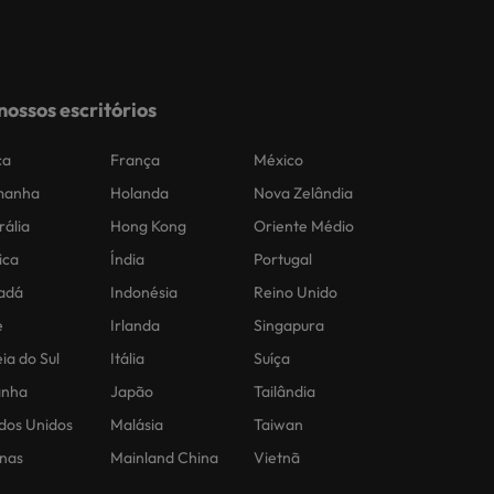
nossos escritórios
ca
França
México
manha
Holanda
Nova Zelândia
rália
Hong Kong
Oriente Médio
ica
Índia
Portugal
adá
Indonésia
Reino Unido
e
Irlanda
Singapura
ia do Sul
Itália
Suíça
anha
Japão
Tailândia
dos Unidos
Malásia
Taiwan
inas
Mainland China
Vietnã