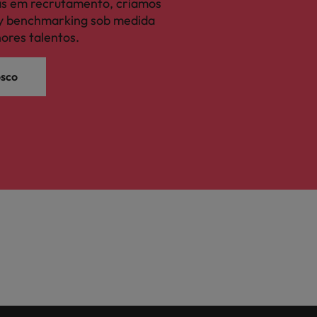
tas em recrutamento, criamos
ary benchmarking sob medida
hores talentos.
osco