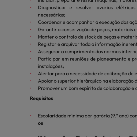
Redescubra a sua carreira
Instalar, preparar e testar máquinas, motores
Benchmarking salarial: vital pa
Diagnosticar e resolver avarias elétrica
Chile
necessárias;
Coordenar e acompanhar a execução das açõe
Coréia do Sul
Garantir a conservação de peças, materiais 
Manter o controlo de stock de peças e materi
Espanha
Registar e arquivar toda a informação inerent
Conselhos de Carreira
Assegurar o cumprimento das normas interna
Estados Unidos
Conselhos de Contratação
Como potenciar os primeiros 5 
Participar em reuniões de planeamento e p
11 propostas para reter e atrair
Filipinas
instalações;
Alertar para a necessidade de calibração de e
Trabalhe connosco
França
Apoiar o superior hierárquico na elaboração 
Promover um bom espírito de colaboração e
As pessoas são o coração do nosso
Holanda
negócio. Ouça histórias da nossa
Requisitos
equipa para saber mais acerca de uma
Hong Kong
carreira na Robert Walters Portugal.
Conselhos de Contratação
Escolaridade mínima obrigatória (9.º ano) c
Índia
O impacto da transformação dig
Saiba mais
ou
Indonésia