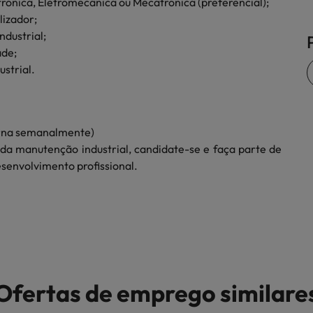
trónica, Eletromecânica ou Mecatrónica (preferencial);
lizador;
dustrial;
ade;
strial.
terna semanalmente)
 da manutenção industrial, candidate-se e faça parte de
esenvolvimento profissional.
Ofertas de emprego similare