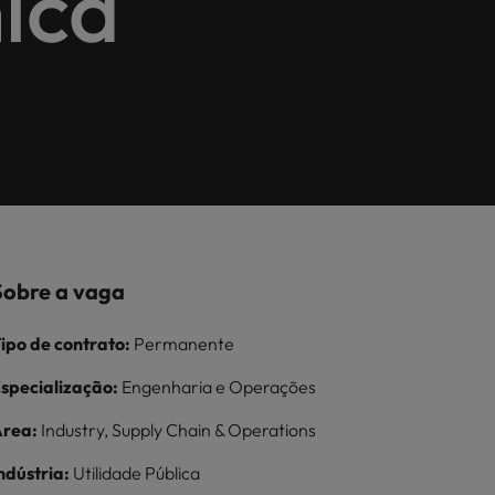
ica
iva de
transformação
da sua entrevista
pão
Tailândia
Saiba mais
lhe as melhores soluções de recrutamento.
ação no
digital no local de
l da
lásia
Taiwan
trabalho
inland China
Vietnã
s
Sobre a vaga
ipo de contrato:
Permanente
specialização:
Engenharia e Operações
rea:
Industry, Supply Chain & Operations
ndústria:
Utilidade Pública