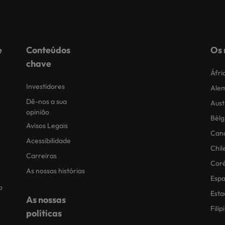
e
Conteúdos
Os 
chave
Áfri
Investidores
Ale
Dê-nos a sua
Aust
opinião
Bélg
Avisos Legais
Can
Acessibilidade
Chil
Carreiras
Coré
As nossas histórias
Esp
o
Esta
As nossas
Filip
políticas