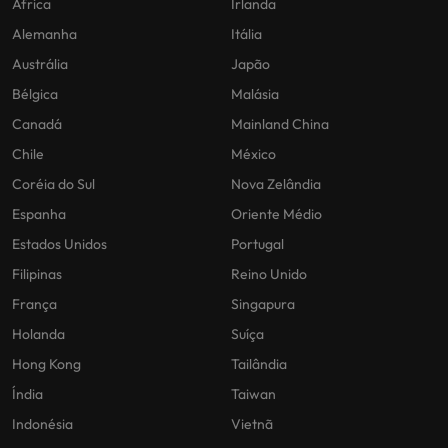
África
Irlanda
Alemanha
Itália
Austrália
Japão
Bélgica
Malásia
Canadá
Mainland China
Chile
México
Coréia do Sul
Nova Zelândia
Espanha
Oriente Médio
Estados Unidos
Portugal
Filipinas
Reino Unido
França
Singapura
Holanda
Suíça
Hong Kong
Tailândia
Índia
Taiwan
Indonésia
Vietnã