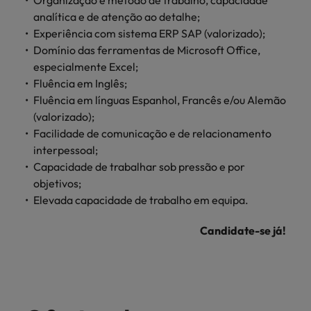
Organização e método de trabalho, capacidade
Índia
Taiwan
carreira na Robert Walters Portugal.
analítica e de atenção ao detalhe;
Experiência com sistema ERP SAP (valorizado);
Indonésia
Vietnã
Saiba mais
Domínio das ferramentas de Microsoft Office,
especialmente Excel;
Fluência em Inglês;
Fluência em línguas Espanhol, Francês e/ou Alemão
(valorizado);
Facilidade de comunicação e de relacionamento
interpessoal;
Capacidade de trabalhar sob pressão e por
objetivos;
Elevada capacidade de trabalho em equipa.
Candidate-se já!