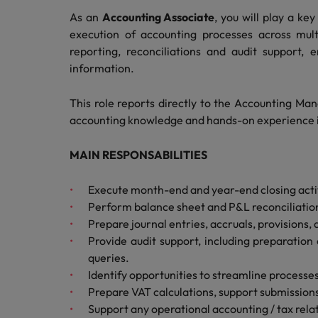
Redescubra a sua carreira
Benchmarking salarial: vital pa
As an
Accounting Associate
, you will play a ke
Chile
execution of accounting processes across multi
reporting, reconciliations and audit support, 
Coréia do Sul
information.
Espanha
This role reports directly to the Accounting Man
Conselhos de Carreira
accounting knowledge and hands-on experience in
Estados Unidos
Conselhos de Contratação
Como potenciar os primeiros 5 
11 propostas para reter e atrair
Filipinas
MAIN RESPONSABILITIES
Trabalhe connosco
França
Execute month-end and year-end closing activ
As pessoas são o coração do nosso
Perform balance sheet and P&L reconciliations
Holanda
negócio. Ouça histórias da nossa
Prepare journal entries, accruals, provisions,
equipa para saber mais acerca de uma
Provide audit support, including preparation
Hong Kong
carreira na Robert Walters Portugal.
queries.
Conselhos de Contratação
Índia
Identify opportunities to streamline processe
O impacto da transformação dig
Saiba mais
Prepare VAT calculations, support submissio
Indonésia
Support any operational accounting / tax rela