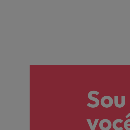
Sou
voc