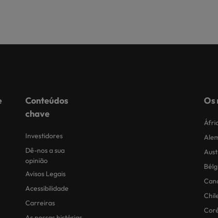
e
Conteúdos
Os 
chave
Áfri
Investidores
Ale
Dê-nos a sua
Aust
opinião
Bélg
Avisos Legais
Can
Acessibilidade
Chil
Carreiras
Coré
As nossas histórias