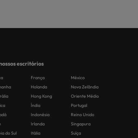
nossos escritórios
ca
França
México
manha
Holanda
Nova Zelândia
rália
Hong Kong
Oriente Médio
ica
Índia
Portugal
adá
Indonésia
Reino Unido
e
Irlanda
Singapura
ia do Sul
Itália
Suíça