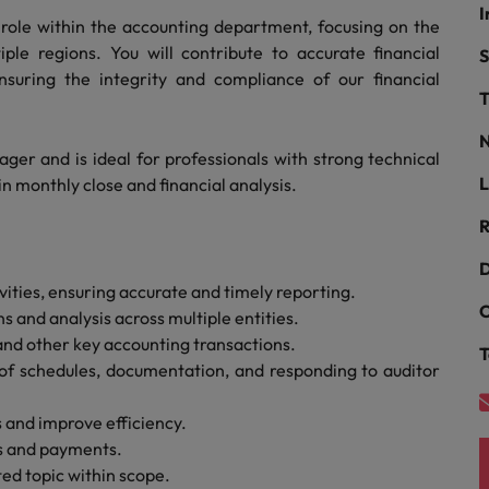
I
ra o sucesso
y role within the accounting department, focusing on the
México
ple regions. You will contribute to accurate financial
S
ensuring the integrity and compliance of our financial
Nova Zelândia
T
Oriente Médio
N
ager and is ideal for professionals with strong technical
L
 monthly close and financial analysis.
Portugal
minutos da sua entrevista
 os talentos mais requisitados
R
Reino Unido
D
Singapura
ities, ensuring accurate and timely reporting.
C
 and analysis across multiple entities.
Suíça
 and other key accounting transactions.
T
 of schedules, documentation, and responding to auditor
Tailândia
Taiwan
s and improve efficiency.
ital no local de trabalho
ns and payments.
Vietnã
ted topic within scope.