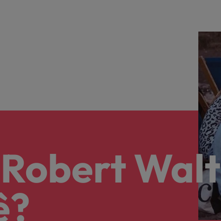
 Robert Walt
ê?