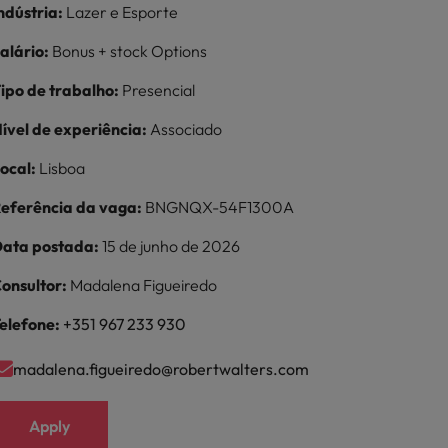
ndústria:
Lazer e Esporte
alário:
Bonus + stock Options
ipo de trabalho:
Presencial
ível de experiência:
Associado
ocal:
Lisboa
eferência da vaga:
BNGNQX-54F1300A
ata postada:
15 de junho de 2026
onsultor:
Madalena Figueiredo
elefone:
+351 967 233 930
madalena.figueiredo@robertwalters.com
Apply