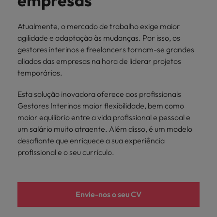
empresas
mais
ofertas
Robert
Conselhos de Contratação
ponta a
tendências de
esquina
Como potenciar os primeiros 5
Bélgica
Malásia
ESG e responsabilidade corporativa
de
Walters.
Mainland China
estabelecerem-
recrutamento.
Benchmarking salarial: vital para o
minutos da sua entrevista
Atualmente, o mercado de trabalho exige maior
emprego
se em Portugal.
sucesso
Canadá
Mainland China
México
agilidade e adaptação às mudanças. Por isso, os
Casos de sucesso
Casos de
gestores interinos e freelancers tornam-se grandes
Chile
México
Nova Zelândia
sucesso
Conselhos de Contratação
aliados das empresas na hora de liderar projetos
11 propostas para reter e atrair os
temporários.
Conheça a nossa
Oriente Médio
Coréia do Sul
Nova Zelândia
talentos mais requisitados
trajetória no
Esta solução inovadora oferece aos profissionais
desenvolvimento
Portugal
Espanha
Oriente Médio
de soluções de
Gestores Interinos maior flexibilidade, bem como
Conselhos de Contratação
Reino Unido
gestão de
maior equilíbrio entre a vida profissional e pessoal e
Estados Unidos
Portugal
O impacto da transformação digital
talentos
um salário muito atraente. Além disso, é um modelo
Singapura
no local de trabalho
adaptadas a
Filipinas
Reino Unido
desafiante que enriquece a sua experiência
cada
Suíça
profissional e o seu currículo.
organização.
França
Singapura
Tailândia
Trabalhe connosco
Holanda
Suíça
Taiwan
As pessoas são o coração do nosso
Envie-nos o seu CV
Hong Kong
Tailândia
negócio. Ouça histórias da nossa
Vietnã
equipa para saber mais acerca de uma