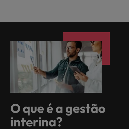
Índia
Taiwan
carreira na Robert Walters Portugal.
Indonésia
Vietnã
Saiba mais
O que é a gestão
interina?