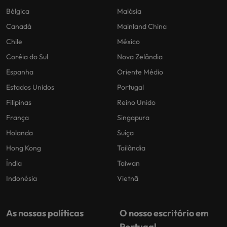
Bélgica
Malásia
Canadá
Mainland China
Chile
México
Coréia do Sul
Nova Zelândia
Espanha
Oriente Médio
Estados Unidos
Portugal
Filipinas
Reino Unido
França
Singapura
Holanda
Suíça
Hong Kong
Tailândia
Índia
Taiwan
Indonésia
Vietnã
As nossas políticas
O nosso escritório em
Portugal