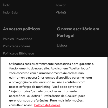
Índia
Taiwan
Indonésia
Vietnã
As nossas políticas
O nosso escritório em
Portugal
Politica Privacidade
Lisboa
Politica de cookies
Política de Biblioteca
Politica de escravidão moderna
Utilizamos cookies estritamente necessários para garantir o
funcionamento do nosso site. Ao clicar em “Aceitar todos”
você concorda com o armazenamento de cookies não
estritamente necessários em seu dispositivo para melhorar
a navegação no site, analisar seu uso e contribuir com
nossos esforços de marketing. Você pode optar por
“Rejeitar todos”, exceto os cookies estritamente
© 2025 Robert Walters Plc. All Rights Reserved.
necessários, ou definir “Preferências de Cookies” para
gerenciar suas preferências. Para mais informações,
consulte a nossa
Política de Cookies