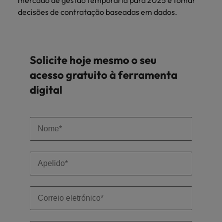
mercado de gestão temporária para 2025 e tomar
Índia
Taiwan
carreira na Robert Walters Portugal.
decisões de contratação baseadas em dados.
Indonésia
Vietnã
Saiba mais
Solicite hoje mesmo o seu
acesso gratuito à ferramenta
digital