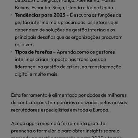
de 2025 na Bélgica, França, Alemanha, Países
mais
ofertas
Robert
Conselhos de Contratação
ponta a
tendências de
esquina
Como potenciar os primeiros 5
Baixos, Espanha, Suíça, Irlanda e Reino Unido.
Bélgica
Malásia
ESG e responsabilidade corporativa
de
Walters.
Mainland China
estabelecerem-
recrutamento.
Benchmarking salarial: vital para o
minutos da sua entrevista
Tendências para 2025
– Descubra as funções de
emprego
se em Portugal.
sucesso
Canadá
Mainland China
gestão interina mais procuradas, os setores que
México
Casos de sucesso
Casos de
dependem de soluções de gestão interina e os
Chile
México
Nova Zelândia
sucesso
principais desafios que as organizações procuram
Conselhos de Contratação
resolver.
11 propostas para reter e atrair os
Conheça a nossa
Oriente Médio
Coréia do Sul
Nova Zelândia
Tipos de tarefas
– Aprenda como os gestores
talentos mais requisitados
trajetória no
interinos criam impacto nas transições de
desenvolvimento
Portugal
Espanha
Oriente Médio
de soluções de
liderança, na gestão de crises, na transformação
Conselhos de Contratação
Reino Unido
gestão de
digital e muito mais.
Estados Unidos
Portugal
O impacto da transformação digital
talentos
Singapura
no local de trabalho
adaptadas a
Filipinas
Reino Unido
cada
Esta ferramenta é alimentada por dados de milhares
Suíça
organização.
França
Singapura
de contratações temporárias realizadas pelos nossos
Tailândia
recrutadores especialistas em toda a Europa.
Trabalhe connosco
Holanda
Suíça
Taiwan
As pessoas são o coração do nosso
Aceda agora mesmo à ferramenta gratuita:
Hong Kong
Tailândia
negócio. Ouça histórias da nossa
preencha o formulário para obter insights sobre o
Vietnã
equipa para saber mais acerca de uma