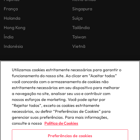
França
Singapura
Holanda
Suíça
Hong Kong
Tailândia
Índia
Taiwan
Indonésia
Vietnã
As nossas políticas
O nosso escritório em
Utilizamos cookies estritamente necessários para garantir o
Portugal
funcionamento do nosso site. Ao clicar em “Aceitar todos”
Politica Privacidade
você concorda com o armazenamento de cookies não
estritamente necessários em seu dispositivo para melhorar
Lisboa
Politica de cookies
a navegação no site, analisar seu uso e contribuir com
Política de Biblioteca
nossos esforços de marketing. Você pode optar por
“Rejeitar todos”, exceto os cookies estritamente
Politica de escravidão moderna
necessários, ou definir “Preferências de Cookies” para
gerenciar suas preferências. Para mais informações,
consulte a nossa
Política de Cookies
Preferências de cookies