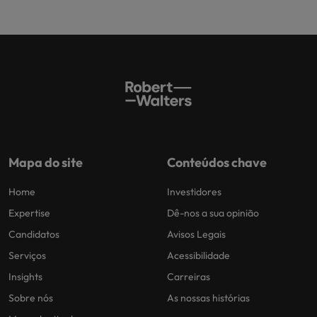
Índia
Taiwan
carreira na Robert Walters Portugal.
Indonésia
Vietnã
Saiba mais
Mapa do site
Conteúdos chave
Home
Investidores
Expertise
Dê-nos a sua opinião
Candidatos
Avisos Legais
Serviços
Acessibilidade
Insights
Carreiras
Sobre nós
As nossas histórias