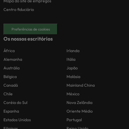
Mapa do site de empregos
Centro fiduciário
Preferências de cookies
Os nossos escritórios
África
Irlanda
Alemanha
Itália
Austrália
Japão
Bélgica
Malásia
Canadá
Mainland China
Chile
México
Coréia do Sul
Nova Zelândia
Espanha
Oriente Médio
Estados Unidos
Portugal
Filipinas
Reino Unido