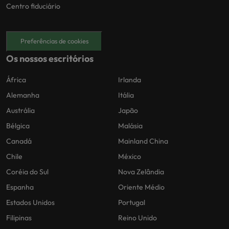
Centro fiduciário
Preferências de cookies
Os nossos escritórios
África
Irlanda
Alemanha
Itália
Austrália
Japão
Bélgica
Malásia
Canadá
Mainland China
Chile
México
Coréia do Sul
Nova Zelândia
Espanha
Oriente Médio
Estados Unidos
Portugal
Filipinas
Reino Unido