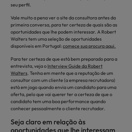
Índia
Taiwan
seu perfil.
carreira na Robert Walters Portugal.
Indonésia
Vietnã
Saiba mais
Vale muito a pena ver o site da consultora antes da
primeira conversa, para ter certeza de quais são as
oportunidades que lhe podem interessar. A Robert
Walters tem uma seleção de oportunidades
disponíveis em Portugal:
comece sua procura aqui.
Para ter certeza de que está bem preparado para a
entrevista, veja o
Interview Guide da Robert
Walters
. Tenha em mente que a reputação de um
consultor com um cliente (a empresa recrutadora)
está em jogo quando envia um candidato para uma
oferta, pelo que vai querer ter a certeza de que o
candidato tem uma boa performance quando
conhecer pessoalmente o cliente recrutador.
Seja claro em relação às
oportunidades que lhe interessam