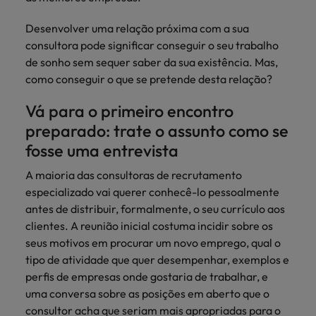
mais
ofertas
Robert
Conselhos de Contratação
ponta a
tendências de
esquina
Como potenciar os primeiros 5
Bélgica
Malásia
ESG e responsabilidade corporativa
de
Walters.
Mainland China
Desenvolver uma relação próxima com a sua
estabelecerem-
recrutamento.
Benchmarking salarial: vital para o
minutos da sua entrevista
emprego
se em Portugal.
consultora pode significar conseguir o seu trabalho
sucesso
Canadá
Mainland China
México
de sonho sem sequer saber da sua existência. Mas,
Casos de sucesso
Casos de
como conseguir o que se pretende desta relação?
Chile
México
Nova Zelândia
sucesso
Conselhos de Contratação
11 propostas para reter e atrair os
Conheça a nossa
Vá para o primeiro encontro
Oriente Médio
Coréia do Sul
Nova Zelândia
talentos mais requisitados
trajetória no
preparado: trate o assunto como se
desenvolvimento
Portugal
Espanha
Oriente Médio
fosse uma entrevista
de soluções de
Conselhos de Contratação
Reino Unido
gestão de
Estados Unidos
Portugal
A maioria das consultoras de recrutamento
O impacto da transformação digital
talentos
especializado vai querer conhecê-lo pessoalmente
Singapura
no local de trabalho
adaptadas a
Filipinas
Reino Unido
antes de distribuir, formalmente, o seu currículo aos
cada
Suíça
clientes. A reunião inicial costuma incidir sobre os
organização.
França
Singapura
seus motivos em procurar um novo emprego, qual o
Tailândia
Trabalhe connosco
tipo de atividade que quer desempenhar, exemplos e
Holanda
Suíça
Taiwan
perfis de empresas onde gostaria de trabalhar, e
As pessoas são o coração do nosso
Hong Kong
Tailândia
uma conversa sobre as posições em aberto que o
negócio. Ouça histórias da nossa
Vietnã
consultor acha que seriam mais apropriadas para o
equipa para saber mais acerca de uma