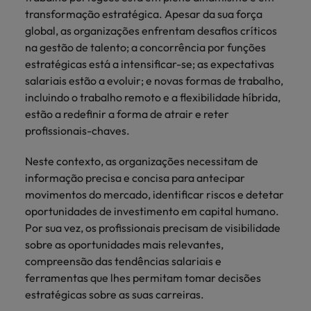
mais
ofertas
Robert
Conselhos de Contratação
transformação estratégica. Apesar da sua força
ponta a
tendências de
esquina
Como potenciar os primeiros 5
Bélgica
Malásia
ESG e responsabilidade corporativa
de
Walters.
Mainland China
estabelecerem-
recrutamento.
Benchmarking salarial: vital para o
global, as organizações enfrentam desafios críticos
minutos da sua entrevista
emprego
se em Portugal.
sucesso
na gestão de talento; a concorrência por funções
Canadá
Mainland China
México
Casos de sucesso
estratégicas está a intensificar-se; as expectativas
Casos de
Chile
México
salariais estão a evoluir; e novas formas de trabalho,
Nova Zelândia
sucesso
Conselhos de Contratação
incluindo o trabalho remoto e a flexibilidade híbrida,
11 propostas para reter e atrair os
Conheça a nossa
Oriente Médio
Coréia do Sul
Nova Zelândia
estão a redefinir a forma de atrair e reter
talentos mais requisitados
trajetória no
profissionais-chaves.
desenvolvimento
Portugal
Espanha
Oriente Médio
de soluções de
Conselhos de Contratação
Neste contexto, as organizações necessitam de
Reino Unido
gestão de
Estados Unidos
Portugal
O impacto da transformação digital
informação precisa e concisa para antecipar
talentos
Singapura
no local de trabalho
adaptadas a
movimentos do mercado, identificar riscos e detetar
Filipinas
Reino Unido
cada
oportunidades de investimento em capital humano.
Suíça
organização.
Por sua vez, os profissionais precisam de visibilidade
França
Singapura
Tailândia
sobre as oportunidades mais relevantes,
Trabalhe connosco
Holanda
Suíça
compreensão das tendências salariais e
Taiwan
As pessoas são o coração do nosso
ferramentas que lhes permitam tomar decisões
Hong Kong
Tailândia
negócio. Ouça histórias da nossa
estratégicas sobre as suas carreiras.
Vietnã
equipa para saber mais acerca de uma