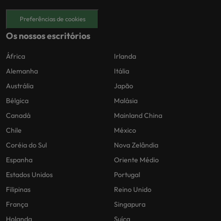
Preferências de cookies
Os nossos escritórios
África
Irlanda
Alemanha
Itália
Austrália
Japão
Bélgica
Malásia
Canadá
Mainland China
Chile
México
Coréia do Sul
Nova Zelândia
Espanha
Oriente Médio
Estados Unidos
Portugal
Filipinas
Reino Unido
França
Singapura
Holanda
Suíça